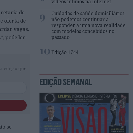
vídeos íntimos na Internet
9
cretaria de
Cuidados de saúde domiciliários:
não podemos continuar a
e oferta de
responder a uma nova realidade
uardar vagas.
com modelos concebidos no
, pode ler-
passado
10
Edição 1744
da edição que
EDIÇÃO SEMANAL
ão se