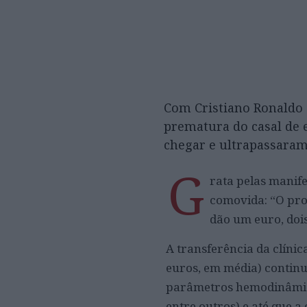
Com Cristiano Ronaldo a
prematura do casal de 
chegar e ultrapassaram
G
rata pelas manife
comovida: “O pro
dão um euro, dois
A transferência da clínic
euros, em média) continu
parâmetros hemodinâmicos
entre outros) e até que a