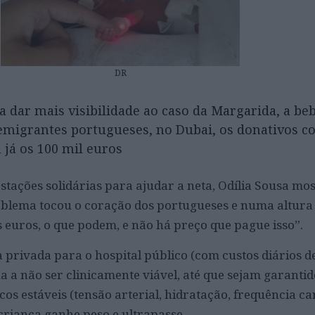
DR
 dar mais visibilidade ao caso da Margarida, a be
emigrantes portugueses, no Dubai, os donativos c
 já os 100 mil euros
stações solidárias para ajudar a neta, Odília Sousa mo
blema tocou o coração dos portugueses e numa altura d
 euros, o que podem, e não há preço que pague isso”.
a privada para o hospital público (com custos diários d
a a não ser clinicamente viável, até que sejam garantid
 estáveis (tensão arterial, hidratação, frequência ca
 criança ganhe peso e ultrapasse