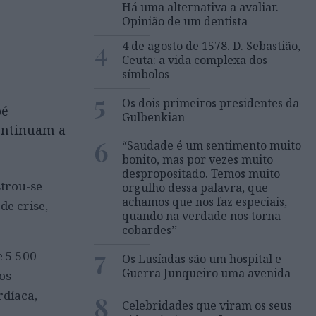
Há uma alternativa a avaliar.
Opinião de um dentista
4
4 de agosto de 1578. D. Sebastião,
Ceuta: a vida complexa dos
símbolos
5
Os dois primeiros presidentes da
bé
Gulbenkian
ontinuam a
6
“Saudade é um sentimento muito
bonito, mas por vezes muito
despropositado. Temos muito
strou-se
orgulho dessa palavra, que
achamos que nos faz especiais,
e crise,
quando na verdade nos torna
cobardes’’
7
e 5 500
Os Lusíadas são um hospital e
Guerra Junqueiro uma avenida
os
rdíaca,
8
Celebridades que viram os seus