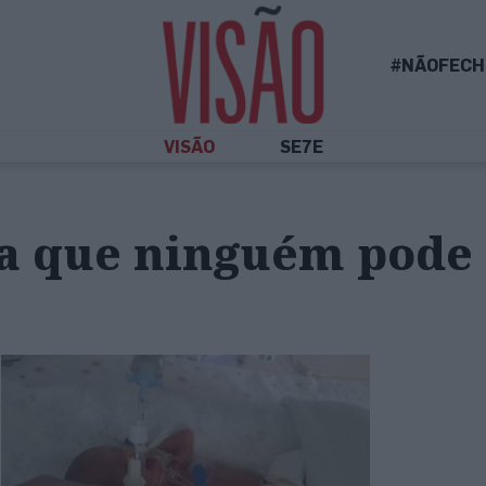
#NÃOFECH
VISÃO
SE7E
a que ninguém pode