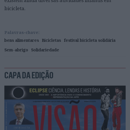
existem ainda diversas atividades infantis em
bicicleta.
Palavras-chave:
bens alimentares
Bicicletas
festival bicicleta solidária
Sem-abrigo
Solidariedade
CAPA DA EDIÇÃO