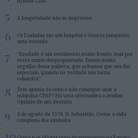
Brissos-Lino
5
A longevidade não se improvisa
6
Os Lusíadas são um hospital e Guerra Junqueiro
uma avenida
7
“Saudade é um sentimento muito bonito, mas por
vezes muito despropositado. Temos muito
orgulho dessa palavra, que achamos que nos faz
especiais, quando na verdade nos torna
cobardes’’
8
Tem apneia do sono e não consegue usar a
máquina CPAP? Há uma alternativa a avaliar.
Opinião de um dentista
9
4 de agosto de 1578. D. Sebastião, Ceuta: a vida
complexa dos símbolos
10
Ceuta e os idiotas úteis do trumpismo na Europa