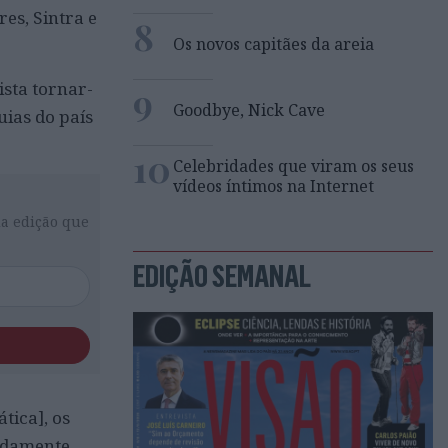
es, Sintra e
8
Os novos capitães da areia
ista tornar-
9
Goodbye, Nick Cave
uias do país
10
Celebridades que viram os seus
vídeos íntimos na Internet
da edição que
EDIÇÃO SEMANAL
tica], os
pidamente