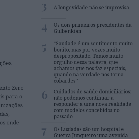
3
A longevidade não se improvisa
4
Os dois primeiros presidentes da
Gulbenkian
5
“Saudade é um sentimento muito
bonito, mas por vezes muito
despropositado. Temos muito
orgulho dessa palavra, que
ições
achamos que nos faz especiais,
quando na verdade nos torna
cobardes’’
ento Zero
6
Cuidados de saúde domiciliários:
is para o
não podemos continuar a
responder a uma nova realidade
anizações
com modelos concebidos no
das,
passado
ios onde
7
Os Lusíadas são um hospital e
Guerra Junqueiro uma avenida