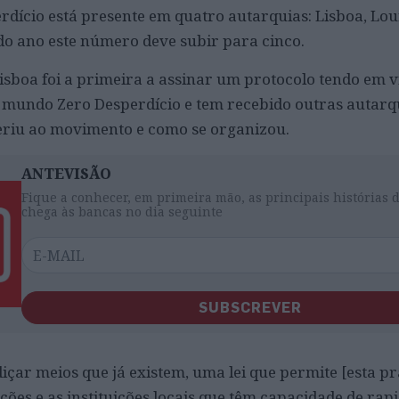
rdício está presente em quatro autarquias: Lisboa, Lour
 do ano este número deve subir para cinco.
sboa foi a primeira a assinar um protocolo tendo em v
o mundo Zero Desperdício e tem recebido outras autarq
eriu ao movimento e como se organizou.
ANTEVISÃO
Fique a conhecer, em primeira mão, as principais histórias 
chega às bancas no dia seguinte
SUBSCREVER
içar meios que já existem, uma lei que permite [esta prá
ções e as instituições locais que têm capacidade de ra