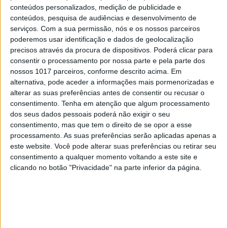
conteúdos personalizados, medição de publicidade e
“Calle Málaga”: Carmen Maura põe
conteúdos, pesquisa de audiências e desenvolvimento de
a velhice nua e o cinema em sentido
serviços.
Com a sua permissão, nós e os nossos parceiros
poderemos usar identificação e dados de geolocalização
precisos através da procura de dispositivos. Poderá clicar para
consentir o processamento por nossa parte e pela parte dos
nossos 1017 parceiros, conforme descrito acima. Em
alternativa, pode aceder a informações mais pormenorizadas e
alterar as suas preferências antes de consentir ou recusar o
consentimento.
Tenha em atenção que algum processamento
dos seus dados pessoais poderá não exigir o seu
consentimento, mas que tem o direito de se opor a esse
processamento. As suas preferências serão aplicadas apenas a
este website. Você pode alterar suas preferências ou retirar seu
consentimento a qualquer momento voltando a este site e
clicando no botão "Privacidade" na parte inferior da página.
OPINIÃO
Carta aberta: Hospitais para as
Misericórdias: pragmatismo ou
obsessão ideológica?