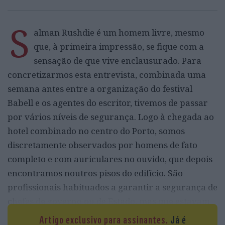
S
alman Rushdie é um homem livre, mesmo
que, à primeira impressão, se fique com a
sensação de que vive enclausurado. Para
concretizarmos esta entrevista, combinada uma
semana antes entre a organização do festival
Babell e os agentes do escritor, tivemos de passar
por vários níveis de segurança. Logo à chegada ao
hotel combinado no centro do Porto, somos
discretamente observados por homens de fato
completo e com auriculares no ouvido, que depois
encontramos noutros pisos do edifício. São
profissionais habituados a garantir a segurança de
chefes de governo ou de Estado, mas que estavam
ali para proteger um homem que apenas usa da
Artigo exclusivo para assinantes.
Já é