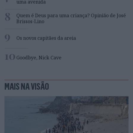
uma avenida
8
Quem é Deus para uma criança? Opinião de José
Brissos-Lino
9
Os novos capitães da areia
10
Goodbye, Nick Cave
MAIS NA VISÃO