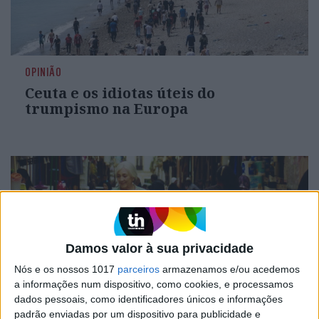
OPINIÃO
Ceuta e os idiotas úteis do
trumpismo na Europa
Damos valor à sua privacidade
Nós e os nossos 1017
parceiros
armazenamos e/ou acedemos
a informações num dispositivo, como cookies, e processamos
dados pessoais, como identificadores únicos e informações
padrão enviadas por um dispositivo para publicidade e
CULTURA
EXCLUSIVO