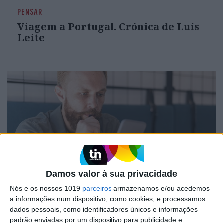
PENSAR
Viagem a Portugal. Crónica de Luís
Leite
Damos valor à sua privacidade
OPINIÃO
Nós e os nossos 1019
parceiros
armazenamos e/ou acedemos
Spoofing: Quando o número do banco
a informações num dispositivo, como cookies, e processamos
mente
dados pessoais, como identificadores únicos e informações
padrão enviadas por um dispositivo para publicidade e