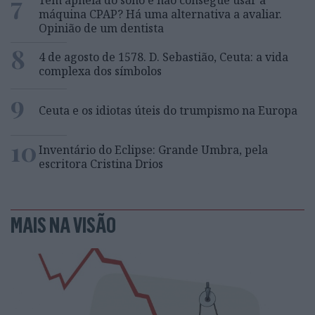
7
Tem apneia do sono e não consegue usar a
máquina CPAP? Há uma alternativa a avaliar.
Opinião de um dentista
8
4 de agosto de 1578. D. Sebastião, Ceuta: a vida
complexa dos símbolos
9
Ceuta e os idiotas úteis do trumpismo na Europa
10
Inventário do Eclipse: Grande Umbra, pela
escritora Cristina Drios
MAIS NA VISÃO