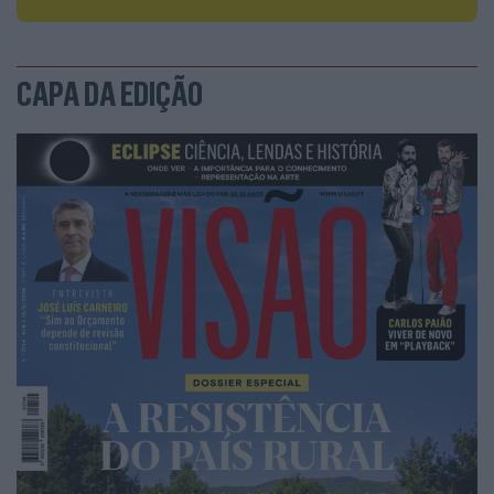
à detenção.
Na cena seguinte, um agente torce os braços de
João Martins atrás das costas e algema-o, enquanto
CAPA DA EDIÇÃO
a mulher e o enteado tentam entender os motivos
da ação policial. João foi levado para uma
esquadra da Alta de Lisboa, onde esperou cerca de
meia hora até que lhe retirassem as algemas, e de
onde saiu sem saber ao certo de que é acusado.
“Ainda tenho os pulsos inchados”, mostra, dizendo
que está neste momento não só a preparar a
defesa, mas a ponderar uma queixa contra a
forma como foi tratado pela polícia.
Detenções
Para a polícia e para a tutela, foi usada
violência proporcional. Mas há outras versões
“Tive de me esconder debaixo