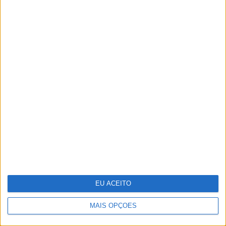
Parque Marinho Luiz Saldanha: Um
mar abençoado, nas palavras e
imagens do multipremiado
fotógrafo Luís Quinta
EU ACEITO
MAIS OPÇÕES