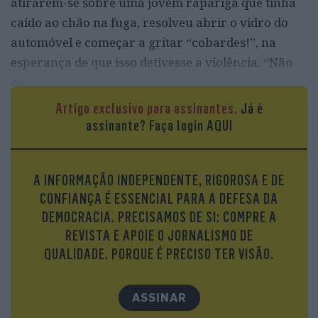
atirarem-se sobre uma jovem rapariga que tinha
caído ao chão na fuga, resolveu abrir o vidro do
automóvel e começar a gritar “cobardes!”, na
esperança de que isso detivesse a violência. “Não
aguentei. Tinha de fazer alguma coisa. Pensei que
pudessem parar”, conta à VISÃO. Continuou a
Artigo exclusivo para assinantes.
Já é
gritar à medida que ia descendo em direção à
assinante?
Faça login AQUI
Avenida D. Carlos I, até o carro onde seguia ser
parado por uma viatura da Polícia de Trânsito. Em
A INFORMAÇÃO INDEPENDENTE, RIGOROSA E DE
vídeos feitos com telemóveis por ele e pelo enteado
CONFIANÇA É ESSENCIAL PARA A DEFESA DA
que seguia no banco da frente, a que a VISÃO teve
DEMOCRACIA. PRECISAMOS DE SI: COMPRE A
acesso, é possível ver um agente dessa polícia a
REVISTA E APOIE O JORNALISMO DE
bater no vidro, a abrir a porta e a retirar João do
QUALIDADE. PORQUE É PRECISO TER VISÃO.
carro à força, enquanto este perguntava
insistentemente por que razão estavam a fazer-lhe
ASSINAR
aquilo, sem oferecer qualquer resistência violenta