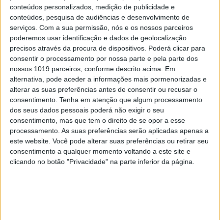
conteúdos personalizados, medição de publicidade e
conteúdos, pesquisa de audiências e desenvolvimento de
serviços.
Com a sua permissão, nós e os nossos parceiros
poderemos usar identificação e dados de geolocalização
precisos através da procura de dispositivos. Poderá clicar para
consentir o processamento por nossa parte e pela parte dos
nossos 1019 parceiros, conforme descrito acima. Em
alternativa, pode aceder a informações mais pormenorizadas e
alterar as suas preferências antes de consentir ou recusar o
consentimento.
Tenha em atenção que algum processamento
dos seus dados pessoais poderá não exigir o seu
consentimento, mas que tem o direito de se opor a esse
OPINIÃO
processamento. As suas preferências serão aplicadas apenas a
Abdominais "tradicionais" ou
este website. Você pode alterar suas preferências ou retirar seu
prancha? A explicação de um
consentimento a qualquer momento voltando a este site e
clicando no botão "Privacidade" na parte inferior da página.
professor de Educação Física