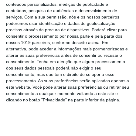
conteúdos personalizados, medição de publicidade e
4
conteúdos, pesquisa de audiências e desenvolvimento de
Covas do Barroso: A luta por um modo de vida
serviços.
Com a sua permissão, nós e os nossos parceiros
poderemos usar identificação e dados de geolocalização
5
precisos através da procura de dispositivos. Poderá clicar para
A longevidade não se improvisa
consentir o processamento por nossa parte e pela parte dos
nossos 1019 parceiros, conforme descrito acima. Em
6
“Saudade é um sentimento muito bonito, mas por
alternativa, pode aceder a informações mais pormenorizadas e
vezes muito despropositado. Temos muito
alterar as suas preferências antes de consentir ou recusar o
orgulho dessa palavra, que achamos que nos faz
consentimento.
Tenha em atenção que algum processamento
especiais, quando na verdade nos torna
dos seus dados pessoais poderá não exigir o seu
cobardes’’
consentimento, mas que tem o direito de se opor a esse
processamento. As suas preferências serão aplicadas apenas a
7
Os Lusíadas são um hospital e Guerra Junqueiro
este website. Você pode alterar suas preferências ou retirar seu
uma avenida
consentimento a qualquer momento voltando a este site e
clicando no botão "Privacidade" na parte inferior da página.
8
Tem apneia do sono e não consegue usar a
máquina CPAP? Há uma alternativa a avaliar.
Opinião de um dentista
9
4 de agosto de 1578. D. Sebastião, Ceuta: a vida
complexa dos símbolos