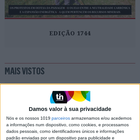
EDIÇÃO 1744
MAIS VISTOS
1
Linha Circular do Metropolitano: O carrossel de
turistas que afastará quem trabalha em Lisboa
2
Celebridades que viram os seus vídeos íntimos na
Damos valor à sua privacidade
Internet
Nós e os nossos 1019
parceiros
armazenamos e/ou acedemos
a informações num dispositivo, como cookies, e processamos
3
Quem é Deus para uma criança? Opinião de José
dados pessoais, como identificadores únicos e informações
Brissos-Lino
padrão enviadas por um dispositivo para publicidade e