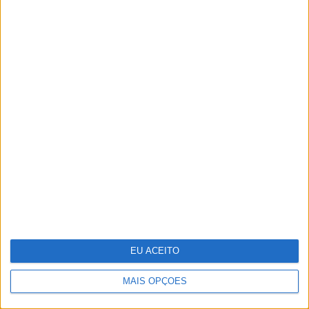
Do Liberation Day ao Acordo de
Genebra – O que se segue?
EU ACEITO
MAIS OPÇÕES