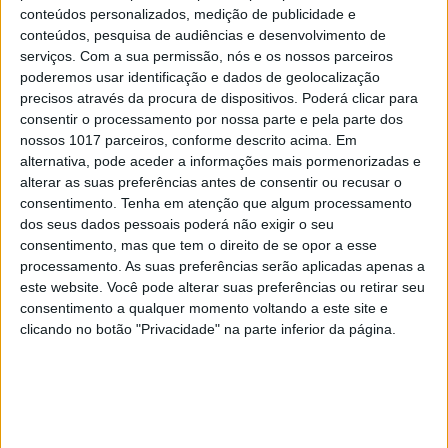
conteúdos personalizados, medição de publicidade e
OPINIÃO
conteúdos, pesquisa de audiências e desenvolvimento de
Carta aberta: Hospitais para as
serviços.
Com a sua permissão, nós e os nossos parceiros
Misericórdias: pragmatismo ou
poderemos usar identificação e dados de geolocalização
obsessão ideológica?
precisos através da procura de dispositivos. Poderá clicar para
consentir o processamento por nossa parte e pela parte dos
nossos 1017 parceiros, conforme descrito acima. Em
alternativa, pode aceder a informações mais pormenorizadas e
alterar as suas preferências antes de consentir ou recusar o
consentimento.
Tenha em atenção que algum processamento
dos seus dados pessoais poderá não exigir o seu
consentimento, mas que tem o direito de se opor a esse
processamento. As suas preferências serão aplicadas apenas a
este website. Você pode alterar suas preferências ou retirar seu
consentimento a qualquer momento voltando a este site e
clicando no botão "Privacidade" na parte inferior da página.
CULTURA
EXCLUSIVO
Carlos Paião: a história de um
cometa