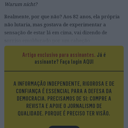
Warum nicht?
Realmente, por que não? Aos 82 anos, ela própria
não lutaria, mas gostava de experimentar a
sensação de estar lá em cima, vai dizendo de
sorriso emoldurado por um cabeção
branquíssimo. Afinal, tem havido vários padres
Artigo exclusivo para assinantes.
Já é
pugilistas, como Pierre “Jalapeño” Pepper, da
assinante?
Faça login AQUI
Igreja de St. Rynagh, em Banagher, na Irlanda, que
organizou combates para angariar fundos para a
caridade. “Felicidade é ser livre”, gosta de lembrar
A INFORMAÇÃO INDEPENDENTE, RIGOROSA E DE
Rita.
CONFIANÇA É ESSENCIAL PARA A DEFESA DA
DEMOCRACIA. PRECISAMOS DE SI: COMPRE A
REVISTA E APOIE O JORNALISMO DE
QUALIDADE. PORQUE É PRECISO TER VISÃO.