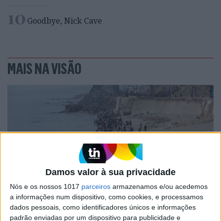
10
Goodbye, Nick Cave
MAIS NA VISÃO
Damos valor à sua privacidade
Nós e os nossos 1017
parceiros
armazenamos e/ou acedemos
OPINIÃO
a informações num dispositivo, como cookies, e processamos
dados pessoais, como identificadores únicos e informações
Ceuta e os idiotas úteis do
padrão enviadas por um dispositivo para publicidade e