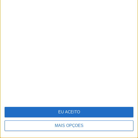
O "look" de Letizia no reencontro
com a filha em Marín
EU ACEITO
MAIS OPÇÕES