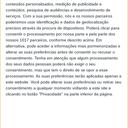
trumpismo na Europa
conteúdos personalizados, medição de publicidade e
conteúdos, pesquisa de audiências e desenvolvimento de
serviços.
Com a sua permissão, nós e os nossos parceiros
poderemos usar identificação e dados de geolocalização
precisos através da procura de dispositivos. Poderá clicar para
consentir o processamento por nossa parte e pela parte dos
nossos 1017 parceiros, conforme descrito acima. Em
alternativa, pode aceder a informações mais pormenorizadas e
alterar as suas preferências antes de consentir ou recusar o
consentimento.
Tenha em atenção que algum processamento
dos seus dados pessoais poderá não exigir o seu
consentimento, mas que tem o direito de se opor a esse
processamento. As suas preferências serão aplicadas apenas a
este website. Você pode alterar suas preferências ou retirar seu
CULTURA
EXCLUSIVO
consentimento a qualquer momento voltando a este site e
“Calle Málaga”: Carmen Maura põe
clicando no botão "Privacidade" na parte inferior da página.
a velhice nua e o cinema em sentido