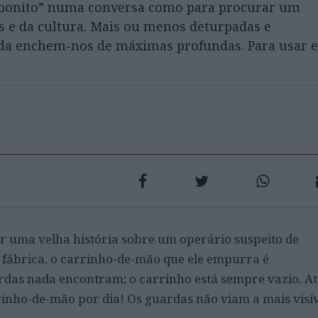
er bonito” numa conversa como para procurar um
es e da cultura. Mais ou menos deturpadas e
oda enchem-nos de máximas profundas. Para usar e
tar uma velha história sobre um operário suspeito de
a fábrica, o carrinho-de-mão que ele empurra é
rdas nada encontram; o carrinho está sempre vazio. At
rinho-de-mão por dia! Os guardas não viam a mais visív