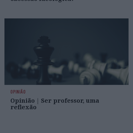
“As pessoas farão qualquer coisa, não 
suas próprias almas”
“A sua visão só se tornará clara quan
coração. Lá fora, tudo parece discord
olha para fora sonha; quem olha para 
“Toda a adição é má, não importa se o 
OPINIÃO
Opinião | Ser professor, uma
reflexão