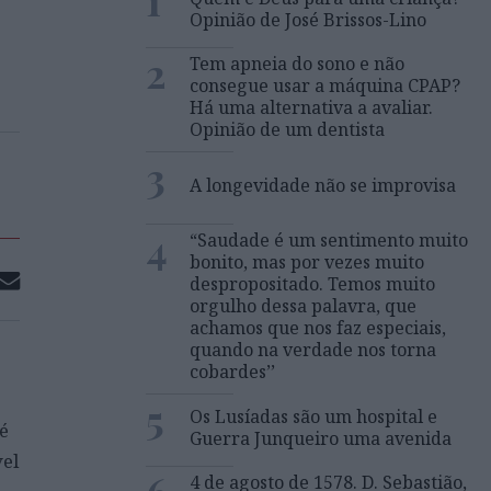
1
Opinião de José Brissos-Lino
2
Tem apneia do sono e não
consegue usar a máquina CPAP?
Há uma alternativa a avaliar.
Opinião de um dentista
3
A longevidade não se improvisa
4
“Saudade é um sentimento muito
bonito, mas por vezes muito
despropositado. Temos muito
orgulho dessa palavra, que
achamos que nos faz especiais,
quando na verdade nos torna
cobardes’’
5
Os Lusíadas são um hospital e
é
Guerra Junqueiro uma avenida
el
4 de agosto de 1578. D. Sebastião,