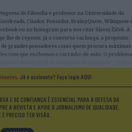
tuguesa de Filosofia e professor na Universidade da
s Goodreads, Citador, Pensador, BrainyQuote, Wikiquote 
acebook ou no Instagram para nos citar Slavoj Žižek. A
ge-lhe de repente, já a conversa vai longa, a propósito
tas de grandes pensadores como quem procura máximas
ações com que enchemos o carrinho-de-mão. O problem
produto descartável da sociedade de consumo”, explica
sinantes.
Já é assinante?
Faça login AQUI
OSA E DE CONFIANÇA É ESSENCIAL PARA A DEFESA DA
875-1961) é, juntamente com Friedrich Nietzsche, o
PRE A REVISTA E APOIE O JORNALISMO DE QUALIDADE.
da psicologia analítica, tem outra particularidade: as
 É PRECISO TER VISÃO.
miúde capturadas pela pseudociência (e não só), e tão
 uma vida, denso e profundo, acaba reduzido a uns