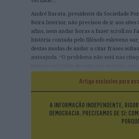
verdade…”
André Barata, presidente da Sociedade Por
Beira Interior, não precisou de ir aos site
afins, nem andar horas a fazer scroll no F
história contada pelo filósofo esloveno sur
destas modas de andar a citar frases sol
autoajuda. “O problema não está nas cit
está no carrinho-de-mão que as leva – um 
Artigo exclusivo para as
Carl Jung
“Quem olha para dentro desperta”
A INFORMAÇÃO INDEPENDENTE, RIGOR
O psiquiatra suíço Carl Gustav Jung (1
DEMOCRACIA. PRECISAMOS DE SI: COM
rei das redes sociais. Jung, o fundador 
PORQUE
suas frases, algumas belíssimas, são a
descontextualizadas que o trabalho de