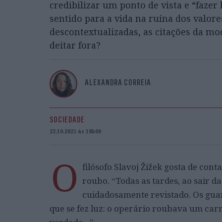
credibilizar um ponto de vista e “faz
sentido para a vida na ruína dos valor
descontextualizadas, as citações da m
deitar fora?
ALEXANDRA CORREIA
SOCIEDADE
22.10.2025 às 18h00
O
filósofo Slavoj Žižek gosta de con
roubo. “Todas as tardes, ao sair d
cuidadosamente revistado. Os gua
que se fez luz: o operário roubava um car