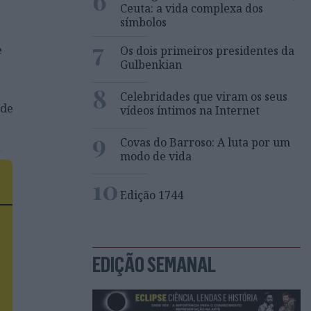
6
Ceuta: a vida complexa dos
símbolos
7
e
Os dois primeiros presidentes da
Gulbenkian
8
Celebridades que viram os seus
 de
vídeos íntimos na Internet
a
9
Covas do Barroso: A luta por um
.
modo de vida
10
Edição 1744
EDIÇÃO SEMANAL