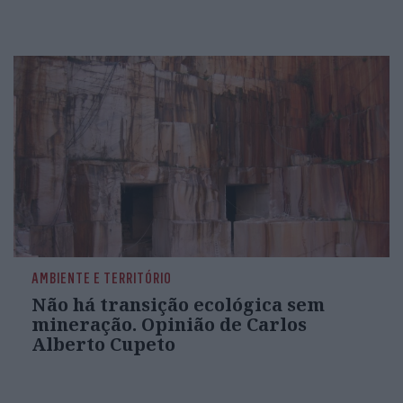
importa o quão absurda, para evitar enfrentar as
do você puder olhar para dentro do seu próprio
ante; somente dentro se aglutina em unidade. Quem
dentro desperta”
narcótico é álcool, morfina ou idealismo”
AMBIENTE E TERRITÓRIO
Não há transição ecológica sem
mineração. Opinião de Carlos
Alberto Cupeto