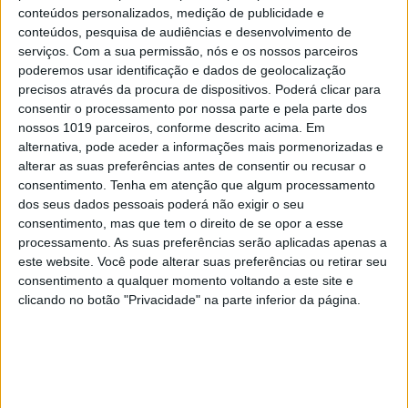
conteúdos personalizados, medição de publicidade e
conteúdos, pesquisa de audiências e desenvolvimento de
serviços.
Com a sua permissão, nós e os nossos parceiros
poderemos usar identificação e dados de geolocalização
MAIS VISTOS
precisos através da procura de dispositivos. Poderá clicar para
consentir o processamento por nossa parte e pela parte dos
nossos 1019 parceiros, conforme descrito acima. Em
1
Linha Circular do Metropolitano: O carrossel de
alternativa, pode aceder a informações mais pormenorizadas e
turistas que afastará quem trabalha em Lisboa
alterar as suas preferências antes de consentir ou recusar o
consentimento.
Tenha em atenção que algum processamento
2
dos seus dados pessoais poderá não exigir o seu
O Nobel disse o que ninguém quer ouvir
consentimento, mas que tem o direito de se opor a esse
processamento. As suas preferências serão aplicadas apenas a
3
este website. Você pode alterar suas preferências ou retirar seu
Celebridades que viram os seus vídeos íntimos na
Internet
consentimento a qualquer momento voltando a este site e
clicando no botão "Privacidade" na parte inferior da página.
4
Como funcionam os apoios para comprar casa
antes dos 35 anos
5
Quem é Deus para uma criança? Opinião de José
Brissos-Lino