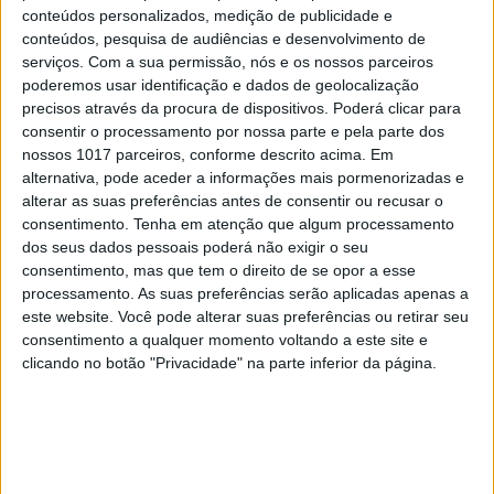
conteúdos personalizados, medição de publicidade e
VESTÍGIOS DE AZUL
conteúdos, pesquisa de audiências e desenvolvimento de
Quem é Deus para uma criança?
serviços.
Com a sua permissão, nós e os nossos parceiros
poderemos usar identificação e dados de geolocalização
Opinião de José Brissos-Lino
precisos através da procura de dispositivos. Poderá clicar para
consentir o processamento por nossa parte e pela parte dos
nossos 1017 parceiros, conforme descrito acima. Em
alternativa, pode aceder a informações mais pormenorizadas e
alterar as suas preferências antes de consentir ou recusar o
consentimento.
Tenha em atenção que algum processamento
dos seus dados pessoais poderá não exigir o seu
consentimento, mas que tem o direito de se opor a esse
processamento. As suas preferências serão aplicadas apenas a
este website. Você pode alterar suas preferências ou retirar seu
consentimento a qualquer momento voltando a este site e
clicando no botão "Privacidade" na parte inferior da página.
OPINIÃO
Cuidados de saúde domiciliários:
não podemos continuar a responder
a uma nova realidade com modelos