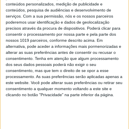
encarregados de educação possuem também
conteúdos personalizados, medição de publicidade e
acesso aos dados escolares dos seus educandos
conteúdos, pesquisa de audiências e desenvolvimento de
serviços.
Com a sua permissão, nós e os nossos parceiros
bem como a lista das livrarias onde podem ser
poderemos usar identificação e dados de geolocalização
levantados os livros. Os vouchers podem ainda ser
precisos através da procura de dispositivos. Poderá clicar para
levantados em formato papel na escola onde o
consentir o processamento por nossa parte e pela parte dos
nossos 1019 parceiros, conforme descrito acima. Em
aluno se encontra matriculado.
alternativa, pode aceder a informações mais pormenorizadas e
alterar as suas preferências antes de consentir ou recusar o
Vai receber um manual novo
consentimento.
Tenha em atenção que algum processamento
ou reutilizado?
dos seus dados pessoais poderá não exigir o seu
consentimento, mas que tem o direito de se opor a esse
A atribuição de cada voucher – que define se o
processamento. As suas preferências serão aplicadas apenas a
livro que irá receber é novo ou reutilizado – é
este website. Você pode alterar suas preferências ou retirar seu
consentimento a qualquer momento voltando a este site e
completamente aleatória. Por um lado, caso o
clicando no botão "Privacidade" na parte inferior da página.
voucher indique a aquisição de um novo livro, este
deverá ser levantado numa livraria aderente. Já no
caso dos manuais reutilizados, a entrega dos
mesmos fica a cargo da escola, de onde podem ser