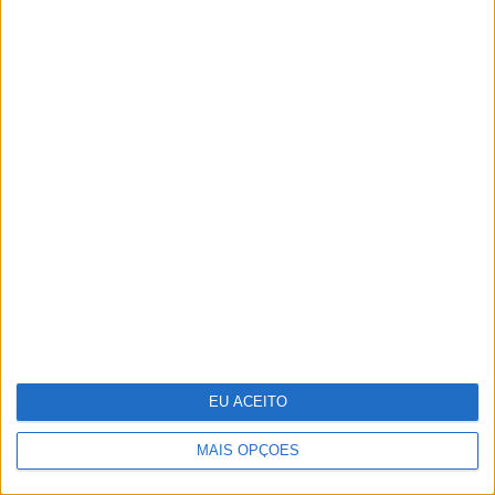
Paixão em “A Serra”: Marta e Fausto
em sexo escaldante na praia
EU ACEITO
MAIS OPÇÕES