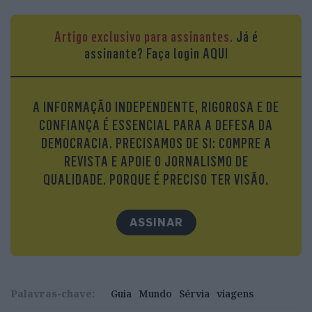
É daí segue-se, a pé, até à fortaleza e parque
Artigo exclusivo para assinantes.
Já é
Kalemegdan para se assistir, a partir das
assinante?
Faça login AQUI
muralhas, à magia da confluência do rio Sava com
o Danúbio. Belgrado não se compara em beleza
nem em património a outras cidades europeias e
A INFORMAÇÃO INDEPENDENTE, RIGOROSA E DE
dos Balcãs; Belgrado é outra coisa, é um caldeirão
CONFIANÇA É ESSENCIAL PARA A DEFESA DA
de História e animação, ainda autêntica e jovial.
DEMOCRACIA. PRECISAMOS DE SI: COMPRE A
Não é por acaso que é considerada uma das
REVISTA E APOIE O JORNALISMO DE
cidades com melhor vida noturna.
QUALIDADE. PORQUE É PRECISO TER VISÃO.
ASSINAR
Palavras-chave:
Guia
Mundo
Sérvia
viagens