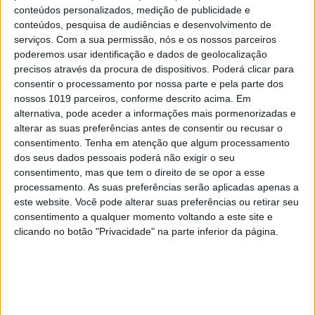
conteúdos personalizados, medição de publicidade e
conteúdos, pesquisa de audiências e desenvolvimento de
serviços.
Com a sua permissão, nós e os nossos parceiros
poderemos usar identificação e dados de geolocalização
precisos através da procura de dispositivos. Poderá clicar para
consentir o processamento por nossa parte e pela parte dos
nossos 1019 parceiros, conforme descrito acima. Em
alternativa, pode aceder a informações mais pormenorizadas e
alterar as suas preferências antes de consentir ou recusar o
consentimento.
Tenha em atenção que algum processamento
dos seus dados pessoais poderá não exigir o seu
consentimento, mas que tem o direito de se opor a esse
processamento. As suas preferências serão aplicadas apenas a
ATUALIDADE
este website. Você pode alterar suas preferências ou retirar seu
consentimento a qualquer momento voltando a este site e
Linha Circular do Metropolitano: O
clicando no botão "Privacidade" na parte inferior da página.
carrossel de turistas que afastará
quem trabalha em Lisboa