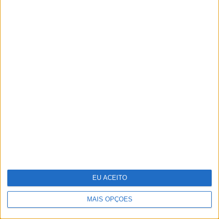
Sozinha ou acompanhada, estas 10
apps vão apimentar a sua vida
sexual
EU ACEITO
MAIS OPÇÕES