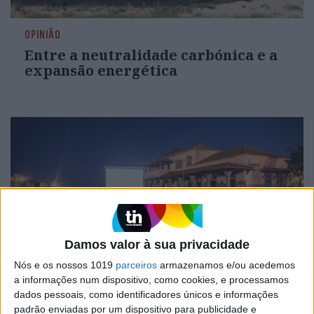
OPINIÃO
Entre a neutralidade carbónica e a
expansão energética
Damos valor à sua privacidade
Nós e os nossos 1019
parceiros
armazenamos e/ou acedemos
CULTURA
a informações num dispositivo, como cookies, e processamos
O Periferias traz o cinema do
dados pessoais, como identificadores únicos e informações
centro para a raia
padrão enviadas por um dispositivo para publicidade e