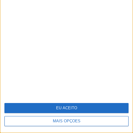
Pavilhão Julião Sarmento - Quando a
arte se confunde com a vida
EU ACEITO
MAIS OPÇÕES
E se os refugiados do clima formos
nós?