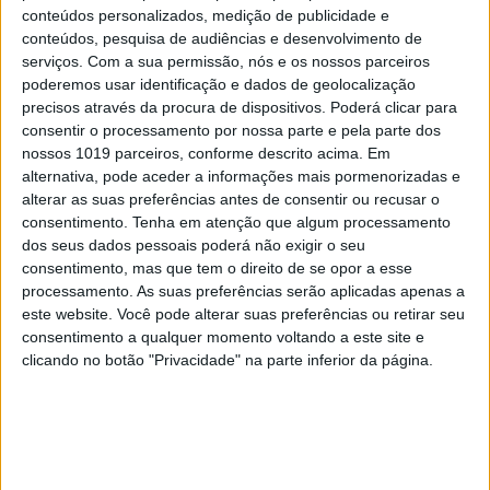
conteúdos personalizados, medição de publicidade e
conteúdos, pesquisa de audiências e desenvolvimento de
Houve, assim, uma “clara violação dos seus
serviços.
Com a sua permissão, nós e os nossos parceiros
deveres, enquanto administrador do BES”, tendo o
poderemos usar identificação e dados de geolocalização
arguido decidido manter silêncio, ocultando os
precisos através da procura de dispositivos. Poderá clicar para
consentir o processamento por nossa parte e pela parte dos
factros aos restantes administradores, ao auditor
nossos 1019 parceiros, conforme descrito acima. Em
externo e ao supervisor, possibilitando, com a sua
alternativa, pode aceder a informações mais pormenorizadas e
conduta, “que os arguidos Ricardo Salgado e
alterar as suas preferências antes de consentir ou recusar o
consentimento.
Tenha em atenção que algum processamento
Amílcar Pires prosseguissem com os seus planos
dos seus dados pessoais poderá não exigir o seu
criminosos de continuação do financiamento do
consentimento, mas que tem o direito de se opor a esse
BESA, em detrimento dos interesses do acionista
processamento. As suas preferências serão aplicadas apenas a
este website. Você pode alterar suas preferências ou retirar seu
BES”.
consentimento a qualquer momento voltando a este site e
clicando no botão "Privacidade" na parte inferior da página.
Entendeu o MP que, os arguidos atuaram sabendo
que a filial angolana se encontrava numa grave
situação financeira, “a qual fazia prever que a
instituição não conseguisse fazer face ao valor das
responsabilidades futuras contratadas junto do