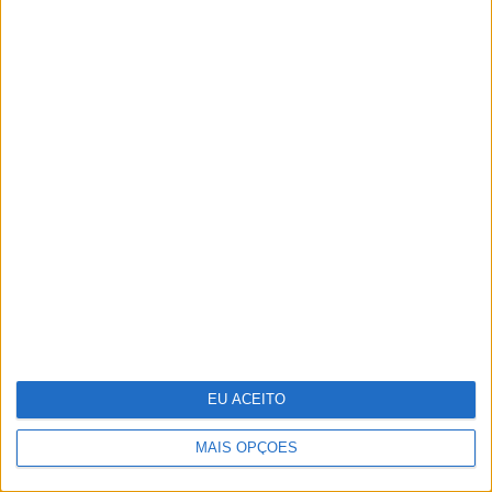
E se os refugiados do clima formos
nós?
EU ACEITO
MAIS OPÇÕES
Tesla entregou menos carros no
segundo trimestre do ano