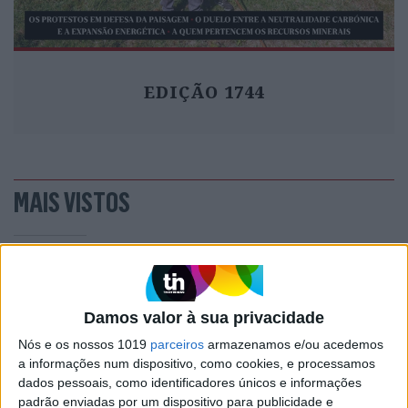
EDIÇÃO 1744
MAIS VISTOS
1
Quem é Deus para uma criança? Opinião de José
Brissos-Lino
2
Damos valor à sua privacidade
A longevidade não se improvisa
Nós e os nossos 1019
parceiros
armazenamos e/ou acedemos
3
a informações num dispositivo, como cookies, e processamos
Tem apneia do sono e não consegue usar a
dados pessoais, como identificadores únicos e informações
máquina CPAP? Há uma alternativa a avaliar.
padrão enviadas por um dispositivo para publicidade e
Opinião de um dentista