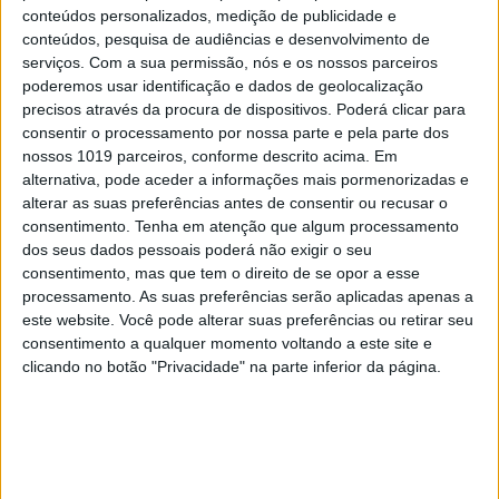
conteúdos personalizados, medição de publicidade e
4
“Saudade é um sentimento muito bonito, mas por
conteúdos, pesquisa de audiências e desenvolvimento de
vezes muito despropositado. Temos muito
serviços.
Com a sua permissão, nós e os nossos parceiros
orgulho dessa palavra, que achamos que nos faz
poderemos usar identificação e dados de geolocalização
especiais, quando na verdade nos torna
precisos através da procura de dispositivos. Poderá clicar para
cobardes’’
consentir o processamento por nossa parte e pela parte dos
5
nossos 1019 parceiros, conforme descrito acima. Em
Os Lusíadas são um hospital e Guerra Junqueiro
alternativa, pode aceder a informações mais pormenorizadas e
uma avenida
alterar as suas preferências antes de consentir ou recusar o
consentimento.
Tenha em atenção que algum processamento
6
4 de agosto de 1578. D. Sebastião, Ceuta: a vida
dos seus dados pessoais poderá não exigir o seu
complexa dos símbolos
consentimento, mas que tem o direito de se opor a esse
processamento. As suas preferências serão aplicadas apenas a
7
Celebridades que viram os seus vídeos íntimos na
este website. Você pode alterar suas preferências ou retirar seu
Internet
consentimento a qualquer momento voltando a este site e
clicando no botão "Privacidade" na parte inferior da página.
8
Os dois primeiros presidentes da Gulbenkian
9
Covas do Barroso: A luta por um modo de vida