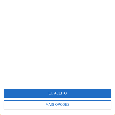
Vendas da Tesla na Europa estão em
queda
EU ACEITO
MAIS OPÇÕES