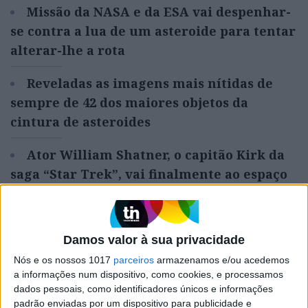
Missão da NASA e da ESA vai despenhar-
se contra a lua de um asteroide para tentar
alterar-lhe a rota
Reveladas as imagens mais nítidas de
sempre de 42 dos maiores objetos da
cintura de asteroides
Ator William Shatner, o capitão Kirk da
saga “Star Trek”, vai finalmente ao espaço
Damos valor à sua privacidade
Palavras-chave:
descoberta cientifica
Estudo
planetas
Terra
Universo
Nós e os nossos 1017
parceiros
armazenamos e/ou acedemos
a informações num dispositivo, como cookies, e processamos
Vénus
dados pessoais, como identificadores únicos e informações
padrão enviadas por um dispositivo para publicidade e