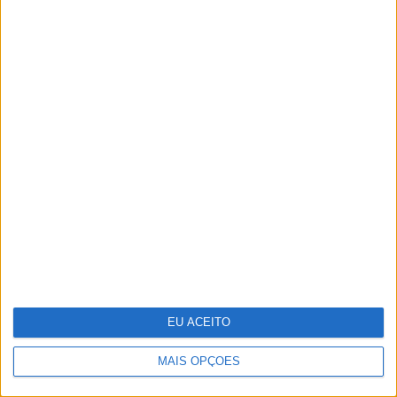
para fornecer serviços de raio-X aos hospitais de
campanha.
Simone de Beauvoir
EU ACEITO
MAIS OPÇÕES