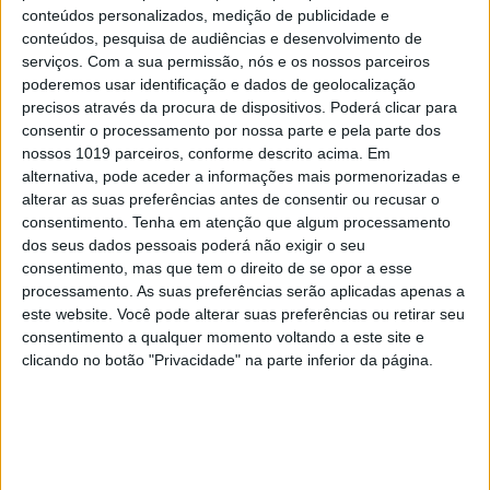
Escritora, ativista, pedagoga, ficou para a história
conteúdos personalizados, medição de publicidade e
conteúdos, pesquisa de audiências e desenvolvimento de
como a autora do primeiro manifesto feminista
serviços.
Com a sua permissão, nós e os nossos parceiros
português, publicado em 1905, mas não só. De
poderemos usar identificação e dados de geolocalização
personalidade multifacetada – escritora, editora,
precisos através da procura de dispositivos. Poderá clicar para
consentir o processamento por nossa parte e pela parte dos
pedagoga, publicista, feminista – Ana de Castro
nossos 1019 parceiros, conforme descrito acima. Em
Osório, que viveu entre 1872 e 1935, marcou com a
alternativa, pode aceder a informações mais pormenorizadas e
sua intervenção os primeiros tempos da República.
alterar as suas preferências antes de consentir ou recusar o
consentimento.
Tenha em atenção que algum processamento
Em As Mulheres Portuguesas, profetizava que “só
dos seus dados pessoais poderá não exigir o seu
no trabalho encontraria a sua carta de alforria,
consentimento, mas que tem o direito de se opor a esse
não no trabalho esmagador, exercido como
processamento. As suas preferências serão aplicadas apenas a
este website. Você pode alterar suas preferências ou retirar seu
castigo, mas no trabalho que enobrece o espírito”.
consentimento a qualquer momento voltando a este site e
Não demorou a que estivesse ligada à fundação do
clicando no botão "Privacidade" na parte inferior da página.
Grupo Português de Estudos Feministas, seguido da
Liga Republicana das Mulheres Portuguesas e,
passados anos da Associação de Propaganda
Feminista (1911). Depois, e seguindo os passos da