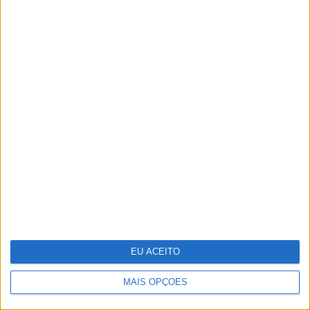
bom tempo
Sede da PIDE, o último bastião do
Estado Novo
EU ACEITO
MAIS OPÇÕES