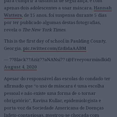
para cumprir a distância de segurança, e com
apenas dois adolescentes a usar máscara.
Hannah
Watters
, de 15 anos, foi suspensa durante 5 dias
por ter publicado algumas destas fotografias,
revela o
The New York Times
.
This is the first day of school in Paulding County,
Georgia.
pic.twitter.com/fzdidaAABM
— ??Black??Aziz??aNANsi?? (@Freeyourmindkid)
August 4, 2020
Apesar do responsável das escolas do condado ter
afirmado que “o uso de máscara é uma escolha
pessoal e não existe uma forma de o tornar
obrigatório”, Ravina Kullar, epidemiologista e
porta-voz da Sociedade Americana de Doenças
Infeto-contagiosas, mostrou-se chocada com