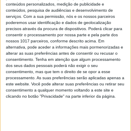
conteúdos personalizados, medição de publicidade e
que afirmou, “fazer um seguro de vida
conteúdos, pesquisa de audiências e desenvolvimento de
suplementar é uma prioridade para este fim de
serviços.
Com a sua permissão, nós e os nossos parceiros
poderemos usar identificação e dados de geolocalização
semana”.
precisos através da procura de dispositivos. Poderá clicar para
consentir o processamento por nossa parte e pela parte dos
Fazer um seguro de vida
nossos 1017 parceiros, conforme descrito acima. Em
suplementar é uma prioridade para
alternativa, pode aceder a informações mais pormenorizadas e
alterar as suas preferências antes de consentir ou recusar o
este fim de semana
consentimento.
Tenha em atenção que algum processamento
dos seus dados pessoais poderá não exigir o seu
PROFESSORA PRIMÁRIA NORTEAMERICANA
consentimento, mas que tem o direito de se opor a esse
processamento. As suas preferências serão aplicadas apenas a
este website. Você pode alterar suas preferências ou retirar seu
A responsabilidade dos planos de reabertura das
consentimento a qualquer momento voltando a este site e
escolas foi deixada nas mãos dos distritos
clicando no botão "Privacidade" na parte inferior da página.
escolares, a nível local, tendo em conta os
contextos de cada um, orientados pelas
autoridades estaduais e pelo Centro de Controlo e
Prevenção de Doenças (CDC).