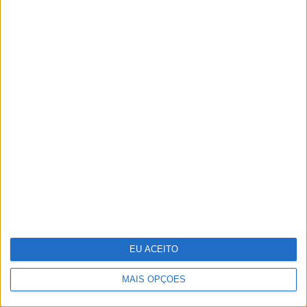
Do ponto A ao G, eis o mapa de
prazer da mulher
EU ACEITO
MAIS OPÇÕES