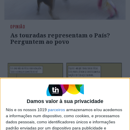
OPINIÃO
As touradas representam o País?
Perguntem ao povo
Damos valor à sua privacidade
Nós e os nossos 1019
parceiros
armazenamos e/ou acedemos
a informações num dispositivo, como cookies, e processamos
dados pessoais, como identificadores únicos e informações
SIMBALINOS À SEXTA
padrão enviadas por um dispositivo para publicidade e