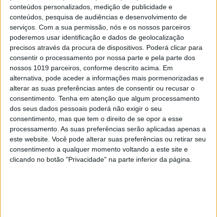
Cartoon: Um Simbalino à Sexta, por
conteúdos personalizados, medição de publicidade e
José António Fundo
conteúdos, pesquisa de audiências e desenvolvimento de
serviços.
Com a sua permissão, nós e os nossos parceiros
poderemos usar identificação e dados de geolocalização
precisos através da procura de dispositivos. Poderá clicar para
consentir o processamento por nossa parte e pela parte dos
nossos 1019 parceiros, conforme descrito acima. Em
alternativa, pode aceder a informações mais pormenorizadas e
alterar as suas preferências antes de consentir ou recusar o
consentimento.
Tenha em atenção que algum processamento
dos seus dados pessoais poderá não exigir o seu
consentimento, mas que tem o direito de se opor a esse
processamento. As suas preferências serão aplicadas apenas a
este website. Você pode alterar suas preferências ou retirar seu
consentimento a qualquer momento voltando a este site e
OPINIÃO
clicando no botão "Privacidade" na parte inferior da página.
Entre a neutralidade carbónica e a
expansão energética