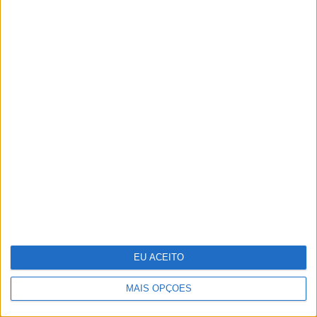
Infeções respiratórias como Covid
ou a gripe podem "acordar" células
cancerígenas adormecidas nos
pulmões
EU ACEITO
MAIS OPÇÕES