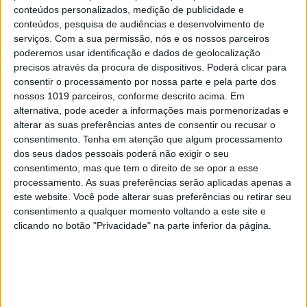
10
conteúdos personalizados, medição de publicidade e
Edição 1744
conteúdos, pesquisa de audiências e desenvolvimento de
serviços.
Com a sua permissão, nós e os nossos parceiros
poderemos usar identificação e dados de geolocalização
precisos através da procura de dispositivos. Poderá clicar para
consentir o processamento por nossa parte e pela parte dos
MAIS NA VISÃO
nossos 1019 parceiros, conforme descrito acima. Em
alternativa, pode aceder a informações mais pormenorizadas e
alterar as suas preferências antes de consentir ou recusar o
consentimento.
Tenha em atenção que algum processamento
dos seus dados pessoais poderá não exigir o seu
consentimento, mas que tem o direito de se opor a esse
processamento. As suas preferências serão aplicadas apenas a
este website. Você pode alterar suas preferências ou retirar seu
consentimento a qualquer momento voltando a este site e
clicando no botão "Privacidade" na parte inferior da página.
POLÍTICA
EXCLUSIVO
"Mergulho no tanque de Odemira?
Se fosse antes, sim. Agora, é melhor