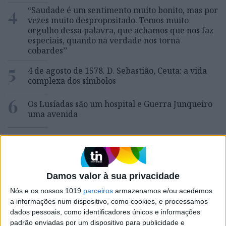
4
“Saudade é um sentimento muito bonito, mas por
vezes muito despropositado. Temos muito
orgulho dessa palavra, que achamos que nos faz
especiais, quando na verdade nos torna
cobardes’’
5
4 de agosto de 1578. D. Sebastião, Ceuta: a vida
complexa dos símbolos
6
Os Lusíadas são um hospital e Guerra Junqueiro
uma avenida
7
Os dois primeiros presidentes da Gulbenkian
8
Celebridades que viram os seus vídeos íntimos na
Damos valor à sua privacidade
Internet
Nós e os nossos 1019
parceiros
armazenamos e/ou acedemos
9
a informações num dispositivo, como cookies, e processamos
Covas do Barroso: A luta por um modo de vida
dados pessoais, como identificadores únicos e informações
padrão enviadas por um dispositivo para publicidade e