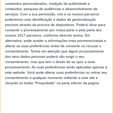
conteúdos personalizados, medição de publicidade e
conteúdos, pesquisa de audiências e desenvolvimento de
serviços.
Com a sua permissão, nós e os nossos parceiros
poderemos usar identificação e dados de geolocalização
precisos através da procura de dispositivos. Poderá clicar para
consentir o processamento por nossa parte e pela parte dos
nossos 1017 parceiros, conforme descrito acima. Em
alternativa, pode aceder a informações mais pormenorizadas e
SOCIEDADE
EXCLUSIVO
alterar as suas preferências antes de consentir ou recusar o
A resistência do País rural: Outras
consentimento.
Tenha em atenção que algum processamento
lutas em curso, além do Barrosso
dos seus dados pessoais poderá não exigir o seu
consentimento, mas que tem o direito de se opor a esse
processamento. As suas preferências serão aplicadas apenas a
este website. Você pode alterar suas preferências ou retirar seu
consentimento a qualquer momento voltando a este site e
clicando no botão "Privacidade" na parte inferior da página.