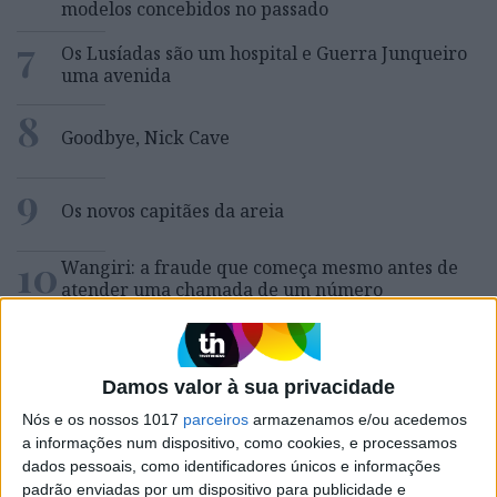
modelos concebidos no passado
7
Os Lusíadas são um hospital e Guerra Junqueiro
uma avenida
8
Goodbye, Nick Cave
9
Os novos capitães da areia
10
Wangiri: a fraude que começa mesmo antes de
atender uma chamada de um número
desconhecido
Damos valor à sua privacidade
MAIS NA VISÃO
Nós e os nossos 1017
parceiros
armazenamos e/ou acedemos
a informações num dispositivo, como cookies, e processamos
dados pessoais, como identificadores únicos e informações
padrão enviadas por um dispositivo para publicidade e