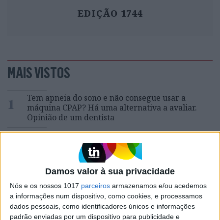
EDIÇÃO 1744
MAIS VISTOS
1
Tem apneia do sono e não consegue usar a
máquina CPAP? Há uma alternativa a avaliar.
Opinião de um dentista
2
4 de agosto de 1578. D. Sebastião, Ceuta: a vida
complexa dos símbolos
3
Damos valor à sua privacidade
A longevidade não se improvisa
Nós e os nossos 1017
parceiros
armazenamos e/ou acedemos
4
a informações num dispositivo, como cookies, e processamos
“Saudade é um sentimento muito bonito, mas por
dados pessoais, como identificadores únicos e informações
vezes muito despropositado. Temos muito
padrão enviadas por um dispositivo para publicidade e
orgulho dessa palavra, que achamos que nos faz