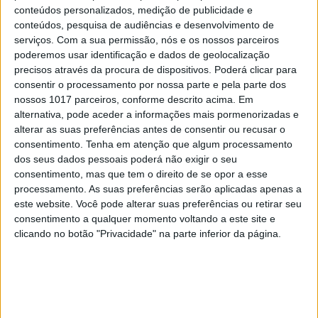
conteúdos personalizados, medição de publicidade e
especiais, quando na verdade nos torna
conteúdos, pesquisa de audiências e desenvolvimento de
cobardes’’
serviços.
Com a sua permissão, nós e os nossos parceiros
5
poderemos usar identificação e dados de geolocalização
Os dois primeiros presidentes da Gulbenkian
precisos através da procura de dispositivos. Poderá clicar para
consentir o processamento por nossa parte e pela parte dos
6
Cuidados de saúde domiciliários: não podemos
nossos 1017 parceiros, conforme descrito acima. Em
continuar a responder a uma nova realidade com
alternativa, pode aceder a informações mais pormenorizadas e
modelos concebidos no passado
alterar as suas preferências antes de consentir ou recusar o
consentimento.
Tenha em atenção que algum processamento
7
Os Lusíadas são um hospital e Guerra Junqueiro
dos seus dados pessoais poderá não exigir o seu
uma avenida
consentimento, mas que tem o direito de se opor a esse
processamento. As suas preferências serão aplicadas apenas a
8
este website. Você pode alterar suas preferências ou retirar seu
Goodbye, Nick Cave
consentimento a qualquer momento voltando a este site e
clicando no botão "Privacidade" na parte inferior da página.
9
Os novos capitães da areia
10
Wangiri: a fraude que começa mesmo antes de
atender uma chamada de um número