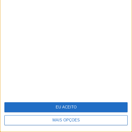
Salgueiro Maia, o herói a
contragosto
EU ACEITO
MAIS OPÇÕES