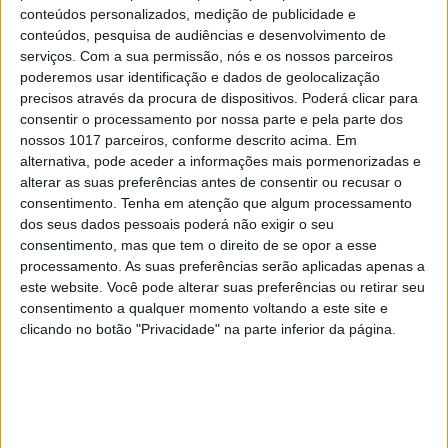
conteúdos personalizados, medição de publicidade e
hemiciclo – pode ser atirada borda fora…
conteúdos, pesquisa de audiências e desenvolvimento de
Merecíamos maior respeito e era preciso ter em
serviços.
Com a sua permissão, nós e os nossos parceiros
poderemos usar identificação e dados de geolocalização
consideração o que já tinha sido acordado. E, devo
precisos através da procura de dispositivos. Poderá clicar para
dizer, essa posição surtiu efeito, porque Ursula von
consentir o processamento por nossa parte e pela parte dos
der Leyen fez questão de falar comigo
nossos 1017 parceiros, conforme descrito acima. Em
alternativa, pode aceder a informações mais pormenorizadas e
pessoalmente ontem [na quarta-feira, dia 17], para
alterar as suas preferências antes de consentir ou recusar o
perceber exatamente a natureza das nossas
consentimento.
Tenha em atenção que algum processamento
queixas… Foi uma boa conversa, que era para ser
dos seus dados pessoais poderá não exigir o seu
consentimento, mas que tem o direito de se opor a esse
protocolar, mas acabou por durar
processamento. As suas preferências serão aplicadas apenas a
praticamente três quartos de hora. Uma conversa
este website. Você pode alterar suas preferências ou retirar seu
densa, em que não deixei nada por dizer e em que
consentimento a qualquer momento voltando a este site e
clicando no botão "Privacidade" na parte inferior da página.
também ela [Von der Leyem] também não deixou
nada por responder. Fiquei convencido que, a
própria Ursula von der Leyen, acha útil ter no
Parlamento Europeu forças que conheçam o papel
da Comissão Europeia e da sua presidente e