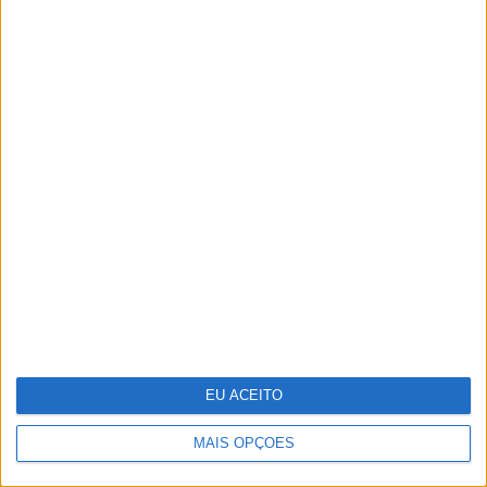
IGUALMENTE DESIGUAIS
Os novos capitães da areia
MAIS ARTIGOS
EU ACEITO
MAIS NOTÍCIAS
MAIS OPÇÕES