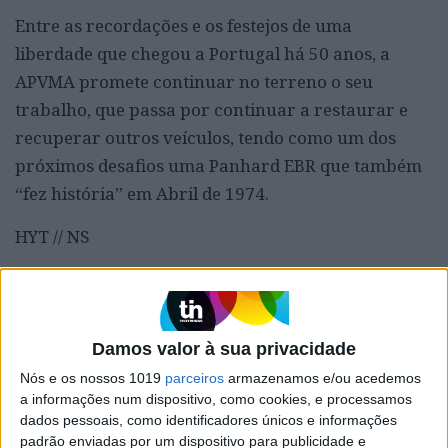
Entre as recordações e os festejos de uma
liberdade que chegou a Portugal há 50 anos, a
APVMA promete continuar no terreno o seu
trabalho, que passa por continuar a restaurar e
recuperar outros veículos, tendo como um dos
próximos desafios uma Panhard EBR que também
“fez história” em Abril de 1974.
HYT // NS
Palavras-chave:
Damos valor à sua privacidade
25 Abril
Forças Armadas
Militares
Revolução
Nós e os nossos 1019
parceiros
armazenamos e/ou acedemos
a informações num dispositivo, como cookies, e processamos
dados pessoais, como identificadores únicos e informações
padrão enviadas por um dispositivo para publicidade e