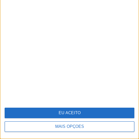
Salgueiro Maia, o herói a
contragosto
EU ACEITO
MAIS OPÇÕES
Técnico e Vinci Energies Portugal
apresentam novo Formula Student