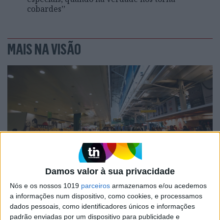
cobardes’’
MAIS NA VISÃO
Damos valor à sua privacidade
PENSAR
Nós e os nossos 1019
parceiros
armazenamos e/ou acedemos
Viagem a Portugal. Crónica de Luís
a informações num dispositivo, como cookies, e processamos
Leite
dados pessoais, como identificadores únicos e informações
padrão enviadas por um dispositivo para publicidade e