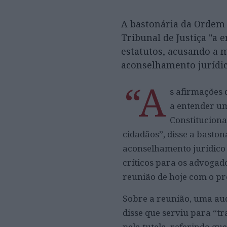
A bastonária da Ordem
Tribunal de Justiça "a
estatutos, acusando a m
aconselhamento jurídi
“A
s afirmações 
a entender um
Constituciona
cidadãos”, disse a basto
aconselhamento jurídico 
críticos para os advogad
reunião de hoje com o pr
Sobre a reunião, uma aud
disse que serviu para “t
pela tutela, referindo q