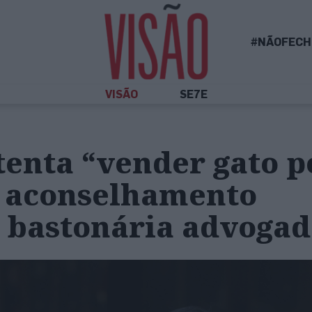
#NÃOFECH
VISÃO
SE7E
tenta “vender gato p
o aconselhamento
– bastonária advogad