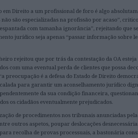
em Direito a um profissional de foro é algo absoluta
s não são especializadas na profissão por acaso”, critic
 “espantada com tamanha ignorância”, rejeitando que se
mento jurídico seja apenas “passar informação sobre le
eiro rejeitou que por trás da contestação da OA esteja
os com uma eventual perda de clientes que possa deco
 “a preocupação é a defesa do Estado de Direito democr
 calada para garantir um aconselhamento jurídico dign
ependentemente da sua condição financeira, questionan
dos os cidadãos eventualmente prejudicados.
ização de procedimentos nos tribunais anunciadas pela
entre outros aspetos, poupar deslocações desnecessária
para recolha de provas processuais, a bastonária con