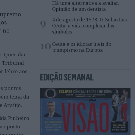
Há uma alternativa a avaliar.
Opinião de um dentista
 Supremo
9
4 de agosto de 1578. D. Sebastião,
aos
Ceuta: a vida complexa dos
" no
símbolos
10
Ceuta e os idiotas úteis do
trumpismo na Europa
o. Quer dar
o Tribunal
or lebre aos
EDIÇÃO SEMANAL
o
os pontos
mbém tema da
e Araújo.
ida Pinheiro
proposto
ndeu muito