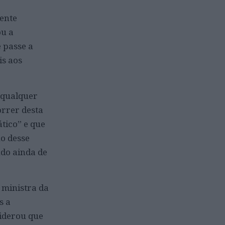
mente
ou a
 passe a
is aos
 qualquer
rrer desta
ático” e que
o desse
do ainda de
 ministra da
s a
siderou que