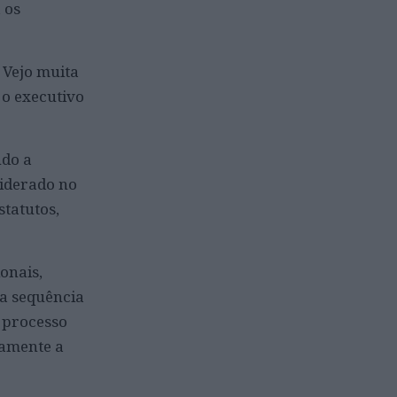
 os
 Vejo muita
 o executivo
ndo a
liderado no
tatutos,
onais,
na sequência
 processo
damente a