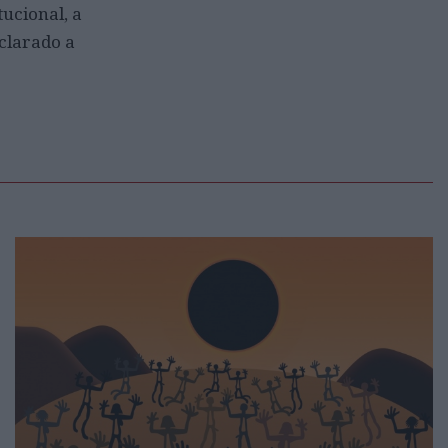
tucional, a
eclarado a