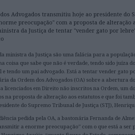
 dos Advogados transmitiu hoje ao presidente do
 enorme preocupação" com a proposta de alteração 
inistra da Justiça de tentar "vender gato por lebre
co
da ministra da Justiça são uma falácia para a populaçã
a coisa que sabe que não é verdade, tendo sido juíza d
l e tendo um pai advogado. Está a tentar vender gato p
nária da Ordem dos Advogados (OA) sobre a abertura d
a licenciados em Direito não inscritos na Ordem, um d
os na proposta de alteração aos estatutos e que foi ta
esidente do Supremo Tribunal de Justiça (STJ), Henriqu
iência pedida pela OA, a bastonária Fernanda de Alme
ransmitir a enorme preocupação” com o que está a ser 
ue Henrique Araújo, “quarta figura do Estado, compree