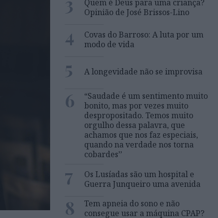
3
Quem é Deus para uma criança?
Opinião de José Brissos-Lino
4
Covas do Barroso: A luta por um
modo de vida
5
A longevidade não se improvisa
6
“Saudade é um sentimento muito
bonito, mas por vezes muito
despropositado. Temos muito
orgulho dessa palavra, que
achamos que nos faz especiais,
quando na verdade nos torna
cobardes’’
7
Os Lusíadas são um hospital e
Guerra Junqueiro uma avenida
8
Tem apneia do sono e não
consegue usar a máquina CPAP?