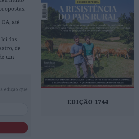
propostas.
 OA, até
lei das
stro, de
 de um
da edição que
EDIÇÃO 1744