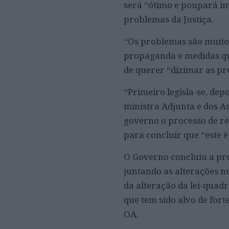
será “ótimo e poupará im
problemas da Justiça.
“Os problemas são muitos
propaganda e medidas que
de querer “dizimar as pr
“Primeiro legisla-se, dep
ministra Adjunta e dos A
governo o processo de re
para concluir que “este é
O Governo concluiu a pro
juntando as alterações n
da alteração da lei-qua
que tem sido alvo de for
OA.