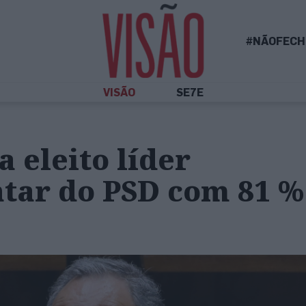
#NÃOFECH
VISÃO
SE7E
a eleito líder
tar do PSD com 81 %