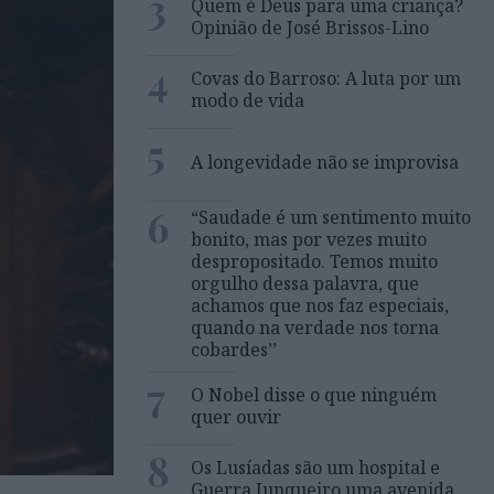
3
Quem é Deus para uma criança?
Opinião de José Brissos-Lino
4
Covas do Barroso: A luta por um
modo de vida
5
A longevidade não se improvisa
6
“Saudade é um sentimento muito
bonito, mas por vezes muito
despropositado. Temos muito
orgulho dessa palavra, que
achamos que nos faz especiais,
quando na verdade nos torna
cobardes’’
7
O Nobel disse o que ninguém
quer ouvir
8
Os Lusíadas são um hospital e
Guerra Junqueiro uma avenida