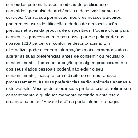
conteúdos personalizados, medição de publicidade e
conteúdos, pesquisa de audiências e desenvolvimento de
serviços.
Com a sua permissão, nós e os nossos parceiros
poderemos usar identificação e dados de geolocalização
precisos através da procura de dispositivos. Poderá clicar para
consentir o processamento por nossa parte e pela parte dos
nossos 1019 parceiros, conforme descrito acima. Em
alternativa, pode aceder a informações mais pormenorizadas e
alterar as suas preferências antes de consentir ou recusar o
OPINIÃO
consentimento.
Tenha em atenção que algum processamento
dos seus dados pessoais poderá não exigir o seu
Abdominais "tradicionais" ou
consentimento, mas que tem o direito de se opor a esse
prancha? A explicação de um
processamento. As suas preferências serão aplicadas apenas a
professor de Educação Física
este website. Você pode alterar suas preferências ou retirar seu
consentimento a qualquer momento voltando a este site e
clicando no botão "Privacidade" na parte inferior da página.