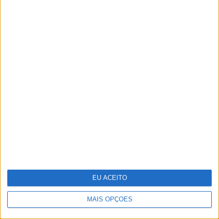
Tudo isto é cinema
A VISÃO Se7e desta semana – edição
1744
EU ACEITO
MAIS OPÇÕES