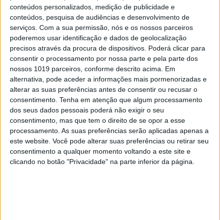
conteúdos personalizados, medição de publicidade e
jovens a chegar. No chão, o cartaz “Dantes Pides,
conteúdos, pesquisa de audiências e desenvolvimento de
agora Podes”, esteve esquecido por uns minutos.
serviços.
Com a sua permissão, nós e os nossos parceiros
poderemos usar identificação e dados de geolocalização
Caminhava-se para a uma da manhã e já não
precisos através da procura de dispositivos. Poderá clicar para
consentir o processamento por nossa parte e pela parte dos
havia vestígios de uma manifestação no Largo do
nossos 1019 parceiros, conforme descrito acima. Em
Carmo. Restava uma cerveja e talvez uma
alternativa, pode aceder a informações mais pormenorizadas e
conversa pela noite dentro, ao som de “Should I
alterar as suas preferências antes de consentir ou recusar o
consentimento.
Tenha em atenção que algum processamento
Stay Or Should I Go”, dos The Clash. As cadeiras
dos seus dados pessoais poderá não exigir o seu
das esplanadas eram arrumadas e um empregado
consentimento, mas que tem o direito de se opor a esse
fazia alongamentos, depois de uma noite mais
processamento. As suas preferências serão aplicadas apenas a
este website. Você pode alterar suas preferências ou retirar seu
fatigante do que o usual, naquele largo pacato.
consentimento a qualquer momento voltando a este site e
Talvez esta noite de 24 para 25 tenha sido
clicando no botão "Privacidade" na parte inferior da página.
precisamente isso: um aquecimento para a
revolução de hoje.