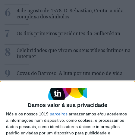
6
4 de agosto de 1578. D. Sebastião, Ceuta: a vida
complexa dos símbolos
7
Os dois primeiros presidentes da Gulbenkian
8
Celebridades que viram os seus vídeos íntimos na
Internet
9
Covas do Barroso: A luta por um modo de vida
10
Edição 1744
Damos valor à sua privacidade
Nós e os nossos 1019
parceiros
armazenamos e/ou acedemos
MAIS NA VISÃO
a informações num dispositivo, como cookies, e processamos
dados pessoais, como identificadores únicos e informações
padrão enviadas por um dispositivo para publicidade e