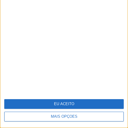
Portugália Belém reabre renovada
em ano de centenário
EU ACEITO
MAIS OPÇÕES