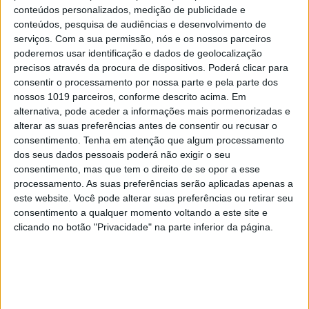
conteúdos personalizados, medição de publicidade e
conteúdos, pesquisa de audiências e desenvolvimento de
serviços.
Com a sua permissão, nós e os nossos parceiros
poderemos usar identificação e dados de geolocalização
precisos através da procura de dispositivos. Poderá clicar para
consentir o processamento por nossa parte e pela parte dos
nossos 1019 parceiros, conforme descrito acima. Em
alternativa, pode aceder a informações mais pormenorizadas e
alterar as suas preferências antes de consentir ou recusar o
consentimento.
Tenha em atenção que algum processamento
POLÍTICA
EXCLUSIVO
dos seus dados pessoais poderá não exigir o seu
"Mergulho no tanque de Odemira?
consentimento, mas que tem o direito de se opor a esse
processamento. As suas preferências serão aplicadas apenas a
Se fosse antes, sim. Agora, é melhor
este website. Você pode alterar suas preferências ou retirar seu
não mergulhar em estruturas
consentimento a qualquer momento voltando a este site e
ilegais..." José Luís Carneiro em
clicando no botão "Privacidade" na parte inferior da página.
entrevista