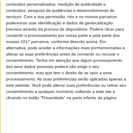
Da Índia a Portugal: quantas
conteúdos personalizados, medição de publicidade e
pessoas?
conteúdos, pesquisa de audiências e desenvolvimento de
serviços.
Com a sua permissão, nós e os nossos parceiros
poderemos usar identificação e dados de geolocalização
precisos através da procura de dispositivos. Poderá clicar para
consentir o processamento por nossa parte e pela parte dos
nossos 1017 parceiros, conforme descrito acima. Em
alternativa, pode aceder a informações mais pormenorizadas e
alterar as suas preferências antes de consentir ou recusar o
consentimento.
Tenha em atenção que algum processamento
dos seus dados pessoais poderá não exigir o seu
consentimento, mas que tem o direito de se opor a esse
processamento. As suas preferências serão aplicadas apenas a
este website. Você pode alterar suas preferências ou retirar seu
consentimento a qualquer momento voltando a este site e
OPINIÃO
clicando no botão "Privacidade" na parte inferior da página.
Opinião | Ser professor, uma
reflexão