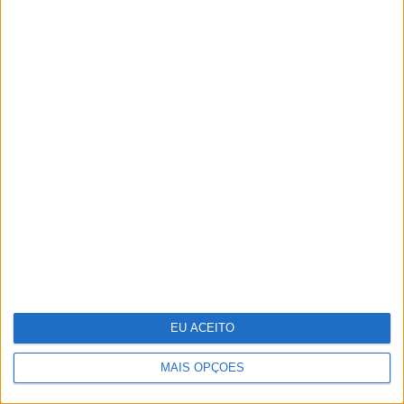
Reino Unido junta-se a França para
investir na rival europeia da
Starlink
EU ACEITO
MAIS OPÇÕES