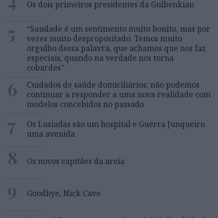
4
Os dois primeiros presidentes da Gulbenkian
5
“Saudade é um sentimento muito bonito, mas por
vezes muito despropositado. Temos muito
orgulho dessa palavra, que achamos que nos faz
especiais, quando na verdade nos torna
cobardes’’
6
Cuidados de saúde domiciliários: não podemos
continuar a responder a uma nova realidade com
modelos concebidos no passado
7
Os Lusíadas são um hospital e Guerra Junqueiro
uma avenida
8
Os novos capitães da areia
9
Goodbye, Nick Cave