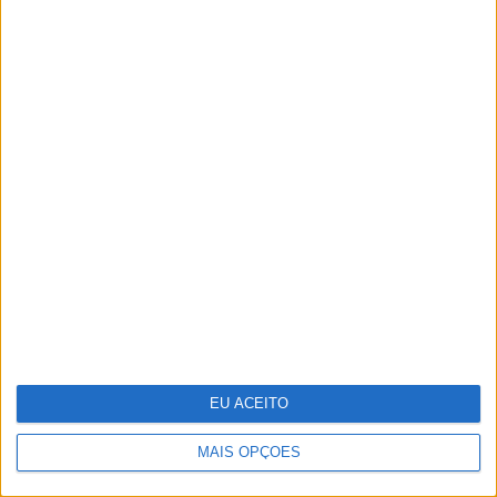
Samsung vai lançar smartphone
dobrável tríptico até final do ano
EU ACEITO
MAIS OPÇÕES