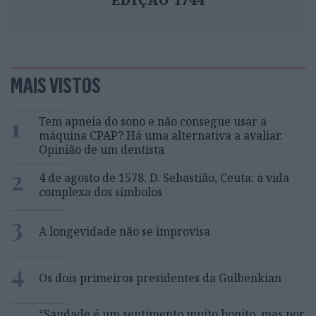
MAIS VISTOS
1
Tem apneia do sono e não consegue usar a
máquina CPAP? Há uma alternativa a avaliar.
Opinião de um dentista
2
4 de agosto de 1578. D. Sebastião, Ceuta: a vida
complexa dos símbolos
3
A longevidade não se improvisa
4
Os dois primeiros presidentes da Gulbenkian
“Saudade é um sentimento muito bonito, mas por