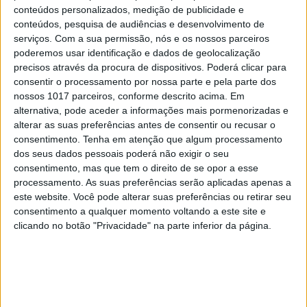
conteúdos personalizados, medição de publicidade e
OPINIÃO
conteúdos, pesquisa de audiências e desenvolvimento de
Opinião | Ser professor, uma
serviços.
Com a sua permissão, nós e os nossos parceiros
reflexão
poderemos usar identificação e dados de geolocalização
precisos através da procura de dispositivos. Poderá clicar para
consentir o processamento por nossa parte e pela parte dos
nossos 1017 parceiros, conforme descrito acima. Em
alternativa, pode aceder a informações mais pormenorizadas e
alterar as suas preferências antes de consentir ou recusar o
consentimento.
Tenha em atenção que algum processamento
dos seus dados pessoais poderá não exigir o seu
consentimento, mas que tem o direito de se opor a esse
processamento. As suas preferências serão aplicadas apenas a
este website. Você pode alterar suas preferências ou retirar seu
consentimento a qualquer momento voltando a este site e
clicando no botão "Privacidade" na parte inferior da página.
AMBIENTE E TERRITÓRIO
Não há transição ecológica sem
mineração. Opinião de Carlos
Alberto Cupeto