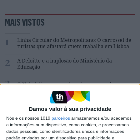
MAIS VISTOS
1
Linha Circular do Metropolitano: O carrossel de
turistas que afastará quem trabalha em Lisboa
2
A Deloitte e a implosão do Ministério da
Educação
3
O Nobel disse o que ninguém quer ouvir
4
Celebridades que viram os seus vídeos íntimos na
Internet
Damos valor à sua privacidade
Nós e os nossos 1019
parceiros
armazenamos e/ou acedemos
5
Como funcionam os apoios para comprar casa
a informações num dispositivo, como cookies, e processamos
antes dos 35 anos
dados pessoais, como identificadores únicos e informações
padrão enviadas por um dispositivo para publicidade e