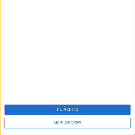
E se os refugiados do clima formos
nós?
EU ACEITO
MAIS OPÇÕES