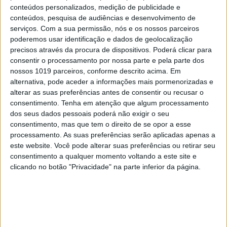
6
conteúdos personalizados, medição de publicidade e
Spoofing: Quando o número do banco mente
conteúdos, pesquisa de audiências e desenvolvimento de
serviços.
Com a sua permissão, nós e os nossos parceiros
7
Tem apneia do sono e não consegue usar a
poderemos usar identificação e dados de geolocalização
máquina CPAP? Há uma alternativa a avaliar.
precisos através da procura de dispositivos. Poderá clicar para
Opinião de um dentista
consentir o processamento por nossa parte e pela parte dos
8
nossos 1019 parceiros, conforme descrito acima. Em
A longevidade não se improvisa
alternativa, pode aceder a informações mais pormenorizadas e
alterar as suas preferências antes de consentir ou recusar o
consentimento.
Tenha em atenção que algum processamento
9
Abdominais “tradicionais” ou prancha? A
dos seus dados pessoais poderá não exigir o seu
explicação de um professor de Educação Física
consentimento, mas que tem o direito de se opor a esse
processamento. As suas preferências serão aplicadas apenas a
10
Dossier Crime: As incríveis histórias de uma
este website. Você pode alterar suas preferências ou retirar seu
superinspetora da PJ
consentimento a qualquer momento voltando a este site e
clicando no botão "Privacidade" na parte inferior da página.
MAIS NA VISÃO