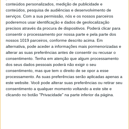
conteúdos personalizados, medição de publicidade e
casa, mas foi para os destroços que voltaram
conteúdos, pesquisa de audiências e desenvolvimento de
entretanto, disseram-lhe na última vez que
serviços.
Com a sua permissão, nós e os nossos parceiros
conseguiu fazer uma chamada com a família –
poderemos usar identificação e dados de geolocalização
precisos através da procura de dispositivos. Poderá clicar para
“não têm como sair de lá, como pedir asilo”.
consentir o processamento por nossa parte e pela parte dos
nossos 1019 parceiros, conforme descrito acima. Em
Para Ireneu Teixeira e para a mulher, o momento é
alternativa, pode aceder a informações mais pormenorizadas e
de “uma impotência muito grande”. Mas Ireneu
alterar as suas preferências antes de consentir ou recusar o
tenciona lutar com as armas que tem aqui e agora:
consentimento.
Tenha em atenção que algum processamento
dos seus dados pessoais poderá não exigir o seu
ao longo de todo o tempo que durou o protesto
consentimento, mas que tem o direito de se opor a esse
pacífico era vê-lo a percorrer a faixa do início da
processamento. As suas preferências serão aplicadas apenas a
manifestação para trás e para a frente, vezes sem
este website. Você pode alterar suas preferências ou retirar seu
consentimento a qualquer momento voltando a este site e
conta, com o telemóvel ao alto, a fazer um direto
clicando no botão "Privacidade" na parte inferior da página.
para as redes socias com uma mão e com a outra a
enxugar as lágrimas com a bandeira da Ucrânia,
que traz presa ao pulso. “Eles assim ao menos
sabem que não estamos parados, que estamos a