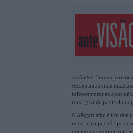
As fortes chuvas provoc
terras nas zonas mais mo
infraestruturas após déca
uma grande parte da pop
O Afeganistão é um dos p
menos preparado para se
adversos, segundo um re