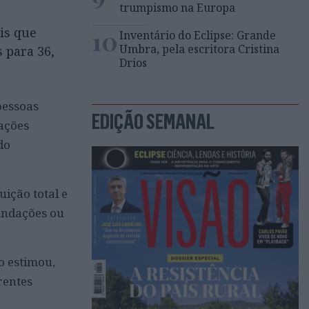
trumpismo na Europa
is que
10
Inventário do Eclipse: Grande
Umbra, pela escritora Cristina
 para 36,
Drios
pessoas
EDIÇÃO SEMANAL
ações
do
ição total e
nundações ou
o estimou,
rentes