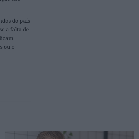
ndos do país
e a falta de
licam
s ou o