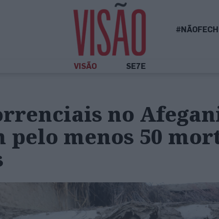
#NÃOFECH
VISÃO
SE7E
rrenciais no Afegan
 pelo menos 50 mort
s