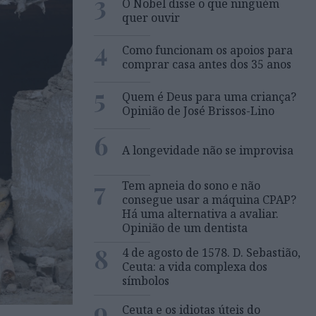
3
O Nobel disse o que ninguém
quer ouvir
4
Como funcionam os apoios para
comprar casa antes dos 35 anos
5
Quem é Deus para uma criança?
Opinião de José Brissos-Lino
6
A longevidade não se improvisa
7
Tem apneia do sono e não
consegue usar a máquina CPAP?
Há uma alternativa a avaliar.
Opinião de um dentista
8
4 de agosto de 1578. D. Sebastião,
Ceuta: a vida complexa dos
símbolos
9
Ceuta e os idiotas úteis do