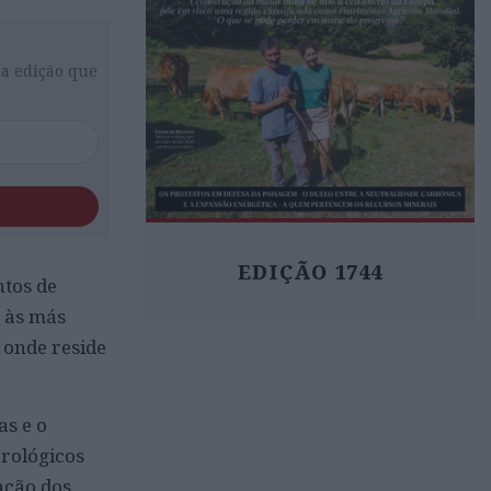
da edição que
EDIÇÃO 1744
tos de
, às más
 onde reside
as e o
rológicos
ação dos