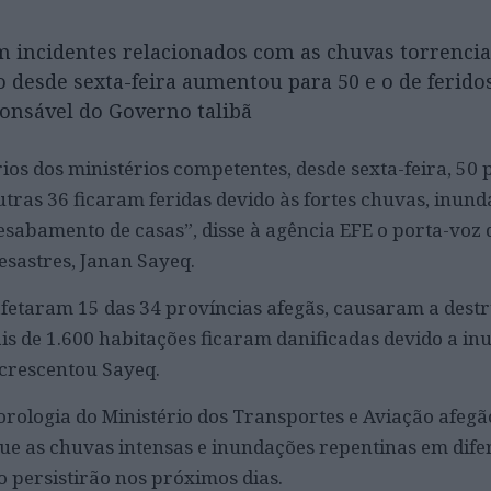
incidentes relacionados com as chuvas torrencia
 desde sexta-feira aumentou para 50 e o de feridos
onsável do Governo talibã
ios dos ministérios competentes, desde sexta-feira, 50 
ras 36 ficaram feridas devido às fortes chuvas, inund
esabamento de casas”, disse à agência EFE o porta-voz 
esastres, Janan Sayeq.
afetaram 15 das 34 províncias afegãs, causaram a destru
ais de 1.600 habitações ficaram danificadas devido a i
acrescentou Sayeq.
ologia do Ministério dos Transportes e Aviação afegã
 que as chuvas intensas e inundações repentinas em dife
o persistirão nos próximos dias.