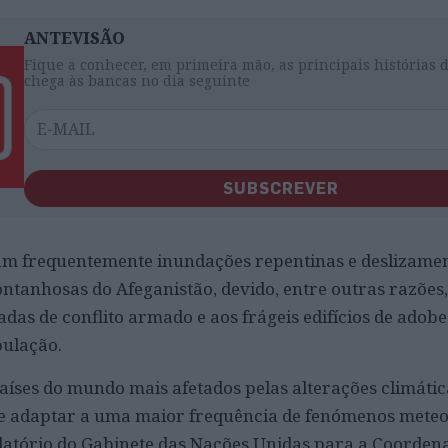
ANTEVISÃO
Fique a conhecer, em primeira mão, as principais histórias 
chega às bancas no dia seguinte
SUBSCREVER
am frequentemente inundações repentinas e deslizamen
ntanhosas do Afeganistão, devido, entre outras razões
das de conflito armado e aos frágeis edifícios de adobe
ulação.
aíses do mundo mais afetados pelas alterações climátic
 adaptar a uma maior frequência de fenómenos meteo
latório do Gabinete das Nações Unidas para a Coorden