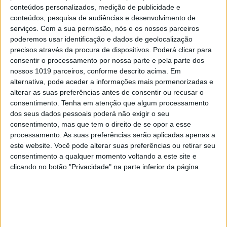
conteúdos personalizados, medição de publicidade e
MAIS VISTOS
conteúdos, pesquisa de audiências e desenvolvimento de
serviços.
Com a sua permissão, nós e os nossos parceiros
poderemos usar identificação e dados de geolocalização
1
Quem é Deus para uma criança? Opinião de José
precisos através da procura de dispositivos. Poderá clicar para
Brissos-Lino
consentir o processamento por nossa parte e pela parte dos
nossos 1019 parceiros, conforme descrito acima. Em
2
Tem apneia do sono e não consegue usar a
alternativa, pode aceder a informações mais pormenorizadas e
máquina CPAP? Há uma alternativa a avaliar.
alterar as suas preferências antes de consentir ou recusar o
Opinião de um dentista
consentimento.
Tenha em atenção que algum processamento
3
dos seus dados pessoais poderá não exigir o seu
A longevidade não se improvisa
consentimento, mas que tem o direito de se opor a esse
processamento. As suas preferências serão aplicadas apenas a
este website. Você pode alterar suas preferências ou retirar seu
4
“Saudade é um sentimento muito bonito, mas por
consentimento a qualquer momento voltando a este site e
vezes muito despropositado. Temos muito
clicando no botão "Privacidade" na parte inferior da página.
orgulho dessa palavra, que achamos que nos faz
especiais, quando na verdade nos torna
cobardes’’
5
Os Lusíadas são um hospital e Guerra Junqueiro
uma avenida