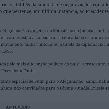
rar os talibãs da sua lista de organizações consid
o que pertence, em última instância, ao President
s Negócios Estrangeiros, o Ministério da Justiça e outro
elevantes estão a considerar a retirada do estatuto de
o movimento talibã”, informou a tutela da diplomacia ru
s TASS.
ada pelo mais alto órgão político do país”, acrescento
 Presidente Putin.
ante especial de Putin para o Afeganistão, Zamir Kabu
tinham sido convidados para o Fórum Mundial Rússia-Is
ANTEVISÃO