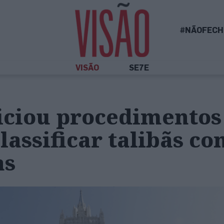
#NÃOFECH
VISÃO
SE7E
niciou procedimentos
lassificar talibãs c
as