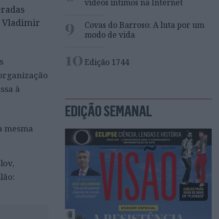
vídeos íntimos na Internet
eradas
9
e Vladimir
Covas do Barroso: A luta por um
modo de vida
10
s
Edição 1744
 organização
ssa à
EDIÇÃO SEMANAL
u a mesma
lov,
lão: