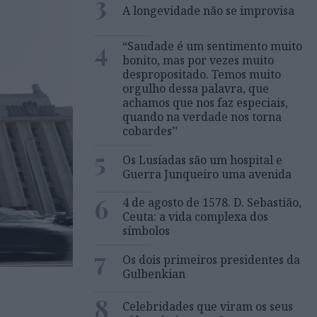
3
A longevidade não se improvisa
4
“Saudade é um sentimento muito
bonito, mas por vezes muito
despropositado. Temos muito
orgulho dessa palavra, que
achamos que nos faz especiais,
quando na verdade nos torna
cobardes’’
5
Os Lusíadas são um hospital e
Guerra Junqueiro uma avenida
6
4 de agosto de 1578. D. Sebastião,
Ceuta: a vida complexa dos
símbolos
7
Os dois primeiros presidentes da
Gulbenkian
8
Celebridades que viram os seus