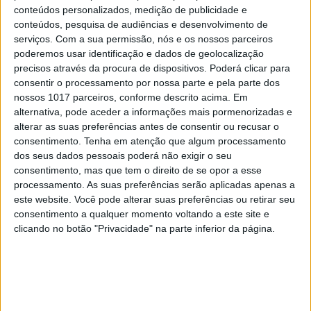
modelos concebidos no passado
conteúdos personalizados, medição de publicidade e
conteúdos, pesquisa de audiências e desenvolvimento de
7
Os Lusíadas são um hospital e Guerra Junqueiro
serviços.
Com a sua permissão, nós e os nossos parceiros
uma avenida
poderemos usar identificação e dados de geolocalização
precisos através da procura de dispositivos. Poderá clicar para
8
consentir o processamento por nossa parte e pela parte dos
Os novos capitães da areia
nossos 1017 parceiros, conforme descrito acima. Em
alternativa, pode aceder a informações mais pormenorizadas e
9
alterar as suas preferências antes de consentir ou recusar o
Goodbye, Nick Cave
consentimento.
Tenha em atenção que algum processamento
dos seus dados pessoais poderá não exigir o seu
10
consentimento, mas que tem o direito de se opor a esse
Celebridades que viram os seus vídeos íntimos na
processamento. As suas preferências serão aplicadas apenas a
Internet
este website. Você pode alterar suas preferências ou retirar seu
consentimento a qualquer momento voltando a este site e
clicando no botão "Privacidade" na parte inferior da página.
MAIS NA VISÃO