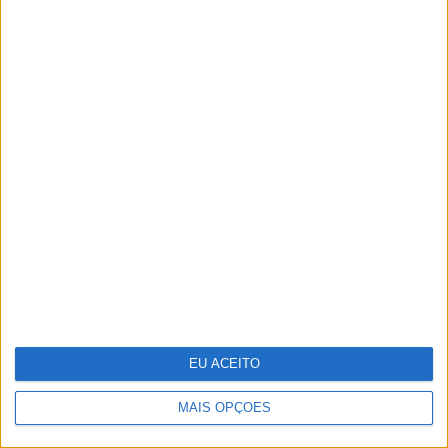
Lady Kitty Spencer regressa a
Roma para o desfile de alta-costura
de Dolce & Gabbana
EU ACEITO
MAIS OPÇÕES