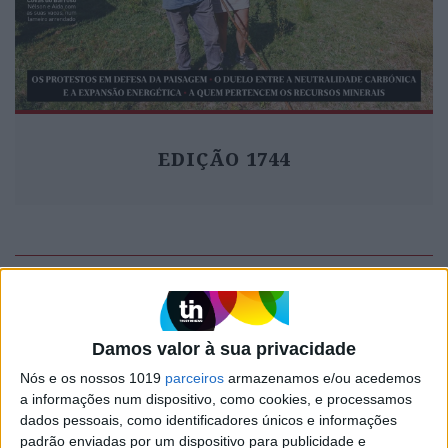
EDIÇÃO 1744
MAIS VISTOS
1
Linha Circular do Metropolitano: O carrossel de
Damos valor à sua privacidade
turistas que afastará quem trabalha em Lisboa
Nós e os nossos 1019
parceiros
armazenamos e/ou acedemos
2
a informações num dispositivo, como cookies, e processamos
O Nobel disse o que ninguém quer ouvir
dados pessoais, como identificadores únicos e informações
padrão enviadas por um dispositivo para publicidade e