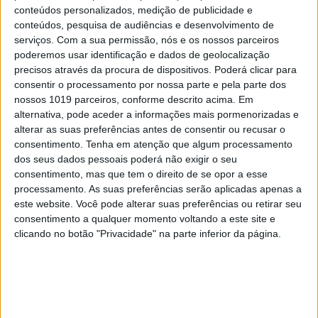
3
conteúdos personalizados, medição de publicidade e
Celebridades que viram os seus vídeos íntimos na
conteúdos, pesquisa de audiências e desenvolvimento de
Internet
serviços.
Com a sua permissão, nós e os nossos parceiros
4
poderemos usar identificação e dados de geolocalização
Como funcionam os apoios para comprar casa
precisos através da procura de dispositivos. Poderá clicar para
antes dos 35 anos
consentir o processamento por nossa parte e pela parte dos
5
nossos 1019 parceiros, conforme descrito acima. Em
Quem é Deus para uma criança? Opinião de José
alternativa, pode aceder a informações mais pormenorizadas e
Brissos-Lino
alterar as suas preferências antes de consentir ou recusar o
consentimento.
Tenha em atenção que algum processamento
6
dos seus dados pessoais poderá não exigir o seu
A longevidade não se improvisa
consentimento, mas que tem o direito de se opor a esse
processamento. As suas preferências serão aplicadas apenas a
7
Tem apneia do sono e não consegue usar a
este website. Você pode alterar suas preferências ou retirar seu
máquina CPAP? Há uma alternativa a avaliar.
consentimento a qualquer momento voltando a este site e
Opinião de um dentista
clicando no botão "Privacidade" na parte inferior da página.
8
4 de agosto de 1578. D. Sebastião, Ceuta: a vida
complexa dos símbolos
9
Ceuta e os idiotas úteis do trumpismo na Europa