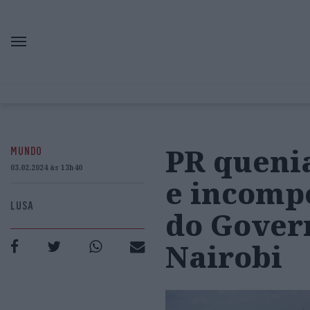
PR queni
MUNDO
03.02.2024 às 13h40
e incomp
LUSA
do Gover
Nairobi