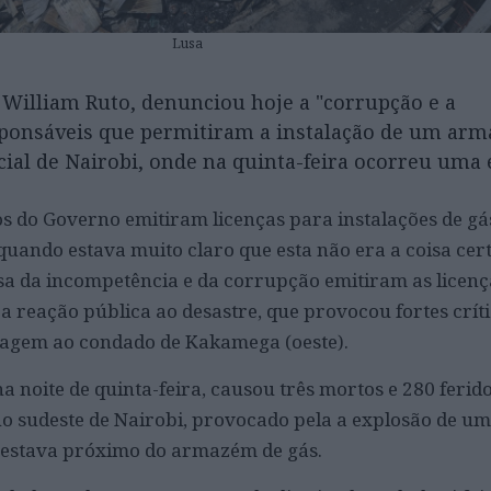
Lusa
 William Ruto, denunciou hoje a "corrupção e a
sponsáveis que permitiram a instalação de um ar
ial de Nairobi, onde na quinta-feira ocorreu uma 
os do Governo emitiram licenças para instalações de g
quando estava muito claro que esta não era a coisa cert
a da incompetência e da corrupção emitiram as licenç
a reação pública ao desastre, que provocou fortes crít
agem ao condado de Kakamega (oeste).
a noite de quinta-feira, causou três mortos e 280 ferid
o sudeste de Nairobi, provocado pela a explosão de u
e estava próximo do armazém de gás.