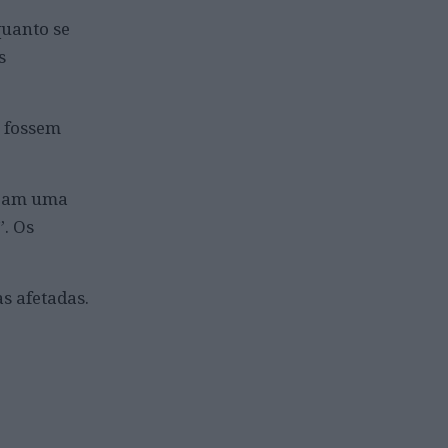
quanto se
s
 fossem
eram uma
”. Os
as afetadas.