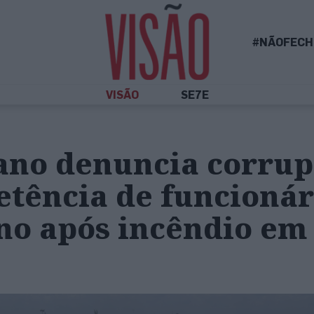
#NÃOFECH
VISÃO
SE7E
ano denuncia corru
etência de funcionár
no após incêndio em