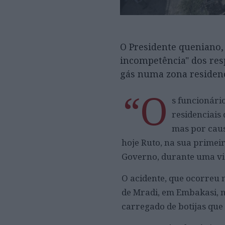
O Presidente queniano,
incompetência" dos re
gás numa zona residenc
“O
s funcionári
residenciais 
mas por caus
hoje Ruto, na sua primeir
Governo, durante uma vi
O acidente, que ocorreu n
de Mradi, em Embakasi, n
carregado de botijas qu