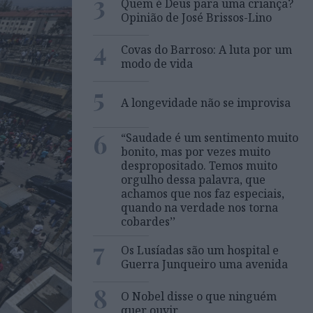
3
Quem é Deus para uma criança?
Opinião de José Brissos-Lino
4
Covas do Barroso: A luta por um
modo de vida
5
A longevidade não se improvisa
6
“Saudade é um sentimento muito
bonito, mas por vezes muito
despropositado. Temos muito
orgulho dessa palavra, que
achamos que nos faz especiais,
quando na verdade nos torna
cobardes’’
7
Os Lusíadas são um hospital e
Guerra Junqueiro uma avenida
8
O Nobel disse o que ninguém
quer ouvir