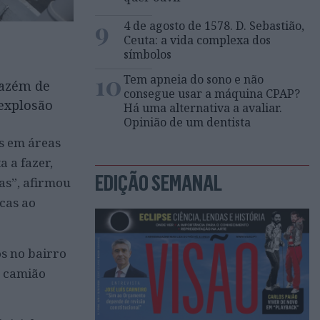
9
4 de agosto de 1578. D. Sebastião,
Ceuta: a vida complexa dos
símbolos
10
Tem apneia do sono e não
mazém de
consegue usar a máquina CPAP?
explosão
Há uma alternativa a avaliar.
Opinião de um dentista
ás em áreas
a a fazer,
EDIÇÃO SEMANAL
as”, afirmou
icas ao
os no bairro
m camião