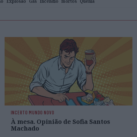
ão
Explosão
Gás
Incêndio
mortos
Quénia
INCERTO MUNDO NOVO
À mesa. Opinião de Sofia Santos
Machado