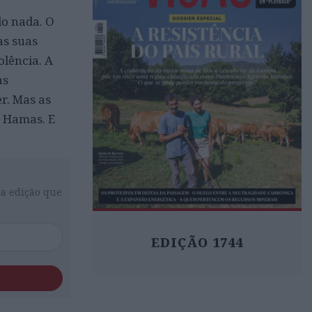
o nada. O
as suas
olência. A
as
r. Mas as
o Hamas. E
da edição que
EDIÇÃO 1744