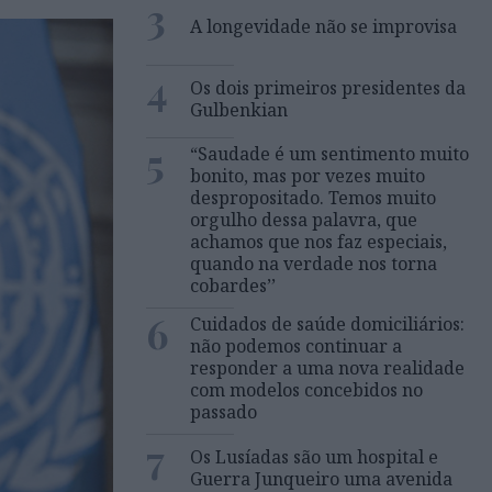
3
A longevidade não se improvisa
4
Os dois primeiros presidentes da
Gulbenkian
5
“Saudade é um sentimento muito
bonito, mas por vezes muito
despropositado. Temos muito
orgulho dessa palavra, que
achamos que nos faz especiais,
quando na verdade nos torna
cobardes’’
6
Cuidados de saúde domiciliários:
não podemos continuar a
responder a uma nova realidade
com modelos concebidos no
passado
7
Os Lusíadas são um hospital e
Guerra Junqueiro uma avenida