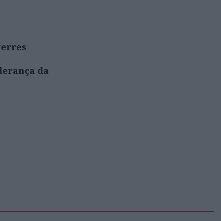
terres
derança da