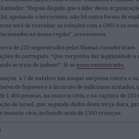
mbaixador. “Depois daquilo que o líder desta organizaçã
hã, apoiando o terrorismo, não há outra forma de expl
rno terá de reavaliar as relações com a ONU e os seus
stacionados na nossa região”, acrescentou.
cerca de 220 sequestrados pelos Hamas consideraram
ações do português. “Que vergonha dar legitimidade a
do se trata de judeus!”, lê-se
num comunicado.
ançou a 7 de outubro um ataque surpresa contra o sul
ares de foguetes e a incursão de milicianos armados, 
e 1.400 pessoas, na maioria civis, e na captura de 220
ação de Israel, que, segundo dados desta terça-feira, p
 maioria civis, incluindo mais de 2300 crianças.
s