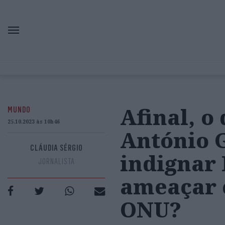
Afinal, o
MUNDO
25.10.2023 às 10h46
António G
CLÁUDIA SÉRGIO
indignar 
JORNALISTA
ameaçar 
ONU?