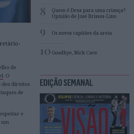
8
Quem é Deus para uma criança?
Opinião de José Brissos-Lino
9
Os novos capitães da areia
retário-
10
Goodbye, Nick Cave
elho de
el
. O
EDIÇÃO SEMANAL
dos direitos
ataques de
espeitar e
m um