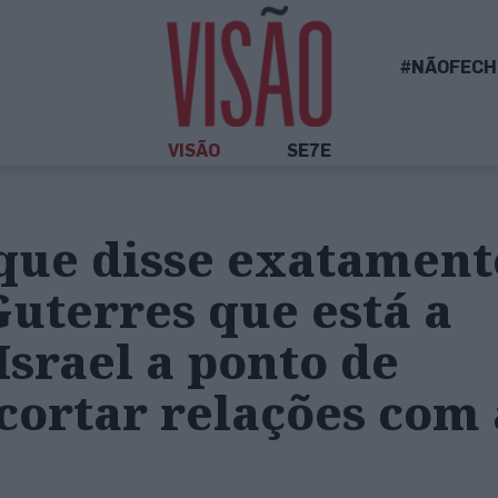
#NÃOFECH
VISÃO
SE7E
 que disse exatament
uterres que está a
Israel a ponto de
cortar relações com 