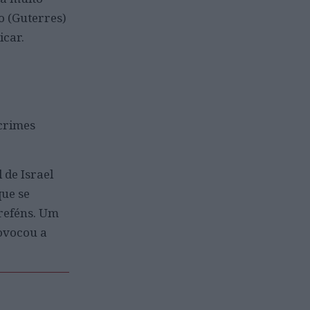
o (Guterres)
icar.
 crimes
 de Israel
que se
 reféns. Um
rovocou a