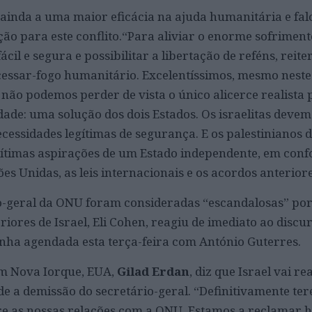
ainda a uma maior eficácia na ajuda humanitária e fal
ção para este conflito.“Para aliviar o enorme sofriment
cil e segura e possibilitar a libertação de reféns, reit
cessar-fogo humanitário. Excelentíssimos, mesmo nes
o não podemos perder de vista o único alicerce realista
dade: uma solução dos dois Estados. Os israelitas devem
ecessidades legítimas de segurança. E os palestinianos
gítimas aspirações de um Estado independente, em con
s Unidas, as leis internacionais e os acordos anteriore
o-geral da ONU foram consideradas “escandalosas” por 
riores de Israel, Eli Cohen, reagiu de imediato ao discu
inha agendada esta terça-feira com António Guterres.
em Nova Iorque, EUA,
Gilad Erdan
, diz que Israel vai re
e a demissão do secretário-geral. “Definitivamente te
re as nossas relações com a ONU. Estamos a reclamar 