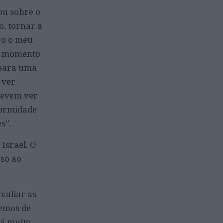
ou sobre o
o, tornar a
ero o meu
te momento
 para uma
 ver
 devem ver
formidade
s”.
Israel. O
rso ao
avaliar as
remos de
há muito