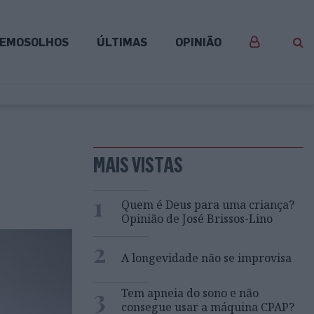
EMOSOLHOS
ÚLTIMAS
OPINIÃO
MAIS VISTAS
1
Quem é Deus para uma criança?
Opinião de José Brissos-Lino
2
A longevidade não se improvisa
3
Tem apneia do sono e não
consegue usar a máquina CPAP?