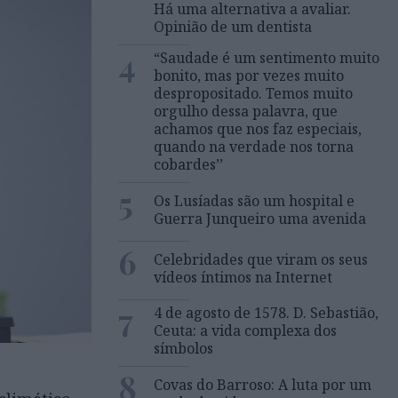
Há uma alternativa a avaliar.
Opinião de um dentista
4
“Saudade é um sentimento muito
bonito, mas por vezes muito
despropositado. Temos muito
orgulho dessa palavra, que
achamos que nos faz especiais,
quando na verdade nos torna
cobardes’’
5
Os Lusíadas são um hospital e
Guerra Junqueiro uma avenida
6
Celebridades que viram os seus
vídeos íntimos na Internet
7
4 de agosto de 1578. D. Sebastião,
Ceuta: a vida complexa dos
símbolos
8
Covas do Barroso: A luta por um