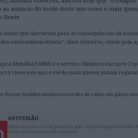
NU, António Guterres, alertou hoje que "o colapso 
 ao anúncio do verão deste ano como o mais quen
o Norte
 há muito que alertaram para as consequências da nossa
dos combustíveis fósseis”, disse Guterres, citado pela 
.
gica Mundial (OMM) e o serviço climático europeu Cop
rra viveu este ano o verão mais quente jamais regista
m foram batidos muitos recordes de calor em pleno in
ANTEVISÃO
Fique a conhecer, em primeira mão, as principais histórias 
chega às bancas no dia seguinte