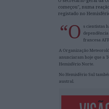
O secretário-geral da O
começou", numa reação
registado no Hemisféri
“O
s cientistas
dependência 
francesa AFP
A Organização Meteoroló
anunciaram hoje que a Te
Hemisfério Norte.
No Hemisfério Sul també
austral.