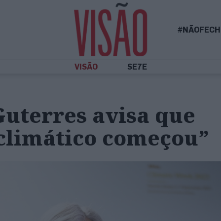
#NÃOFECH
VISÃO
SE7E
Guterres avisa que
 climático começou”