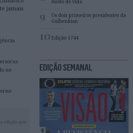
climático
modo de vida
te jamais
9
Os dois primeiros presidentes da
Gulbenkian
10
Edição 1744
agência
ernicus
EDIÇÃO SEMANAL
do no
verno
da edição que