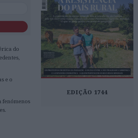
érica do
edentes,
s e o
EDIÇÃO 1744
om fenómenos
es.