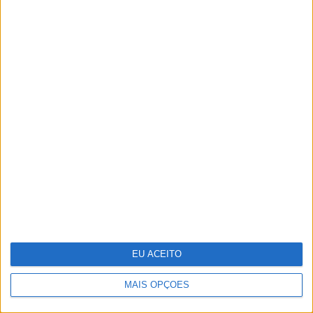
Os 125 segredos que já passaram
pela “Casa dos Segredos” em
Portugal
EU ACEITO
MAIS OPÇÕES