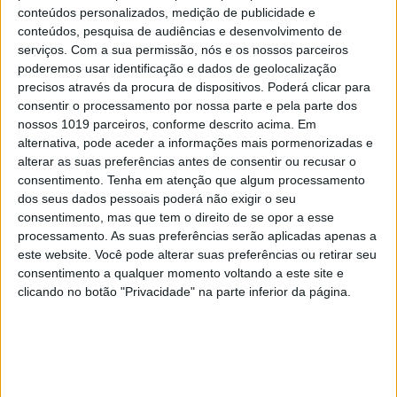
conteúdos personalizados, medição de publicidade e
conteúdos, pesquisa de audiências e desenvolvimento de
serviços.
Com a sua permissão, nós e os nossos parceiros
poderemos usar identificação e dados de geolocalização
MAIS VISTOS
precisos através da procura de dispositivos. Poderá clicar para
consentir o processamento por nossa parte e pela parte dos
nossos 1019 parceiros, conforme descrito acima. Em
1
alternativa, pode aceder a informações mais pormenorizadas e
Quem é Deus para uma criança? Opinião de José
Brissos-Lino
alterar as suas preferências antes de consentir ou recusar o
consentimento.
Tenha em atenção que algum processamento
2
dos seus dados pessoais poderá não exigir o seu
A longevidade não se improvisa
consentimento, mas que tem o direito de se opor a esse
processamento. As suas preferências serão aplicadas apenas a
3
este website. Você pode alterar suas preferências ou retirar seu
Tem apneia do sono e não consegue usar a
máquina CPAP? Há uma alternativa a avaliar.
consentimento a qualquer momento voltando a este site e
Opinião de um dentista
clicando no botão "Privacidade" na parte inferior da página.
4
4 de agosto de 1578. D. Sebastião, Ceuta: a vida
complexa dos símbolos
5
Os dois primeiros presidentes da Gulbenkian