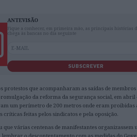
ANTEVISÃO
Fique a conhecer, em primeira mão, as principais histórias 
chega às bancas no dia seguinte
SUBSCREVER
dos protestos que acompanharam as saídas de membros
romulgação da reforma da segurança social, em abril 
ram um perímetro de 200 metros onde eram proibidas 
críticas feitas pelos sindicatos e pela oposição.
u que várias centenas de manifestantes organizassem 
ra lembrar o descontentamento com as medidas do Gov