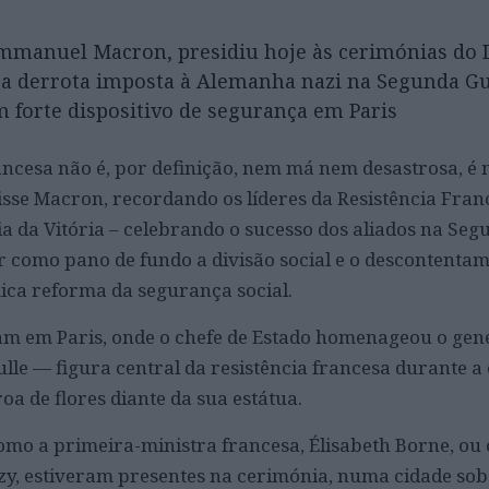
Emmanuel Macron, presidiu hoje às cerimónias do 
 a derrota imposta à Alemanha nazi na Segunda G
 forte dispositivo de segurança em Paris
ncesa não é, por definição, nem má nem desastrosa, é 
 disse Macron, recordando os líderes da Resistência Fra
ia da Vitória – celebrando o sucesso dos aliados na Se
er como pano de fundo a divisão social e o descontenta
ica reforma da segurança social.
m em Paris, onde o chefe de Estado homenageou o gene
ulle — figura central da resistência francesa durante 
a de flores diante da sua estátua.
omo a primeira-ministra francesa, Élisabeth Borne, ou 
zy, estiveram presentes na cerimónia, numa cidade sob