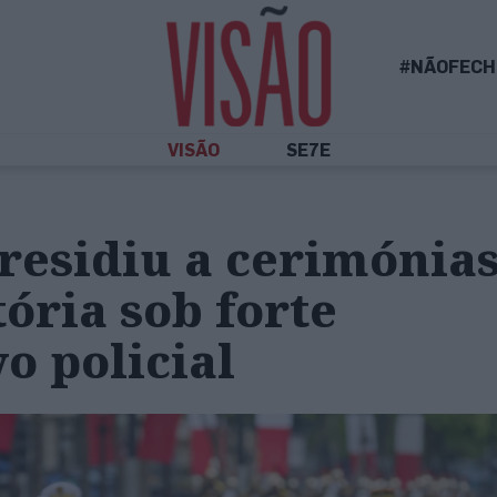
#NÃOFECH
VISÃO
SE7E
residiu a cerimónias
tória sob forte
vo policial