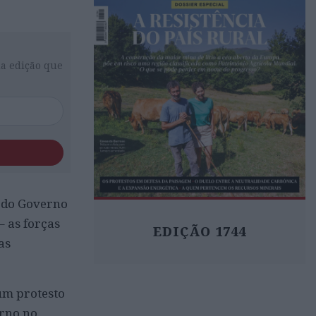
da edição que
 do Governo
– as forças
EDIÇÃO 1744
as
um protesto
erno no