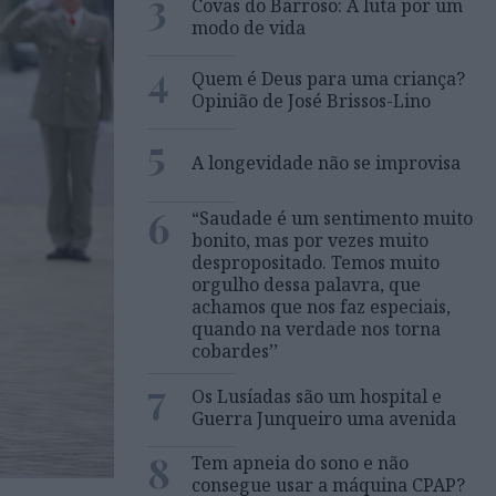
3
Covas do Barroso: A luta por um
modo de vida
4
Quem é Deus para uma criança?
Opinião de José Brissos-Lino
5
A longevidade não se improvisa
6
“Saudade é um sentimento muito
bonito, mas por vezes muito
despropositado. Temos muito
orgulho dessa palavra, que
achamos que nos faz especiais,
quando na verdade nos torna
cobardes’’
7
Os Lusíadas são um hospital e
Guerra Junqueiro uma avenida
8
Tem apneia do sono e não
consegue usar a máquina CPAP?