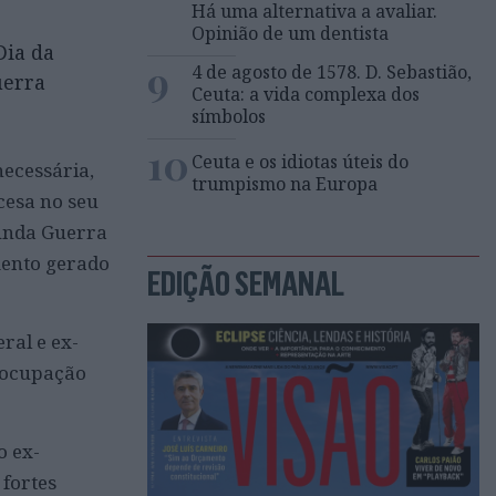
Há uma alternativa a avaliar.
Opinião de um dentista
Dia da
9
4 de agosto de 1578. D. Sebastião,
uerra
Ceuta: a vida complexa dos
símbolos
10
Ceuta e os idiotas úteis do
necessária,
trumpismo na Europa
ncesa no seu
gunda Guerra
mento gerado
EDIÇÃO SEMANAL
ral e ex-
a ocupação
o ex-
 fortes