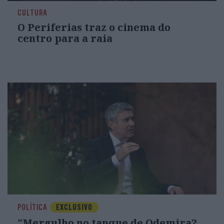
CULTURA
O Periferias traz o cinema do
centro para a raia
POLÍTICA
EXCLUSIVO
"Mergulho no tanque de Odemira?