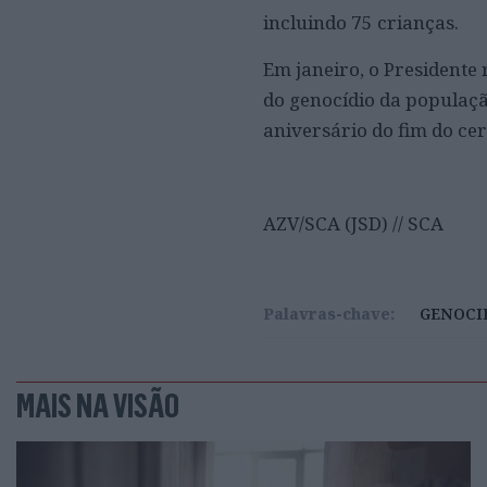
incluindo 75 crianças.
Em janeiro, o Presidente
do genocídio da populaçã
aniversário do fim do ce
AZV/SCA (JSD) // SCA
Palavras-chave:
GENOCI
MAIS NA VISÃO