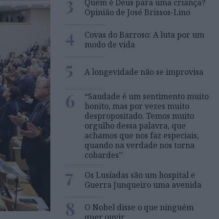
3
Quem é Deus para uma criança?
Opinião de José Brissos-Lino
4
Covas do Barroso: A luta por um
modo de vida
5
A longevidade não se improvisa
6
“Saudade é um sentimento muito
bonito, mas por vezes muito
despropositado. Temos muito
orgulho dessa palavra, que
achamos que nos faz especiais,
quando na verdade nos torna
cobardes’’
7
Os Lusíadas são um hospital e
Guerra Junqueiro uma avenida
8
O Nobel disse o que ninguém
quer ouvir