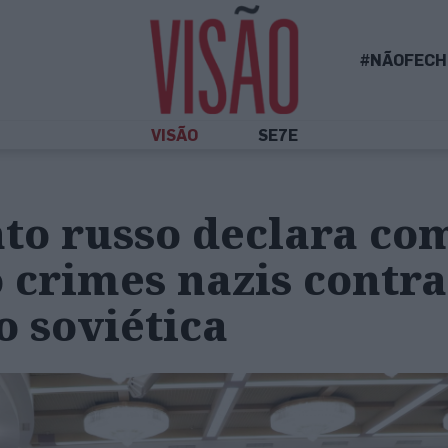
#NÃOFECH
VISÃO
SE7E
to russo declara co
 crimes nazis contra
 soviética