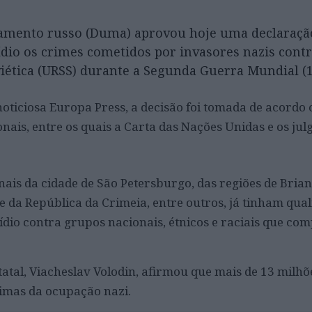
lamento russo (Duma) aprovou hoje uma declaraçã
io os crimes cometidos por invasores nazis contr
iética (URSS) durante a Segunda Guerra Mundial (
oticiosa Europa Press, a decisão foi tomada de acordo
onais, entre os quais a Carta das Nações Unidas e os ju
unais da cidade de São Petersburgo, das regiões de Brian
 da República da Crimeia, entre outros, já tinham qual
dio contra grupos nacionais, étnicos e raciais que c
tal, Viacheslav Volodin, afirmou que mais de 13 milhõe
imas da ocupação nazi.