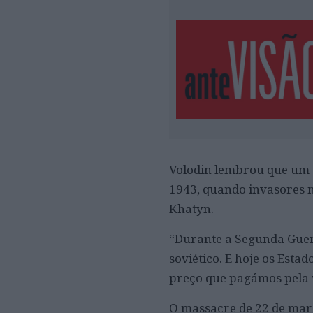
Volodin lembrou que um d
1943, quando invasores n
Khatyn.
“Durante a Segunda Guer
soviético. E hoje os Est
preço que pagámos pela v
O massacre de 22 de març