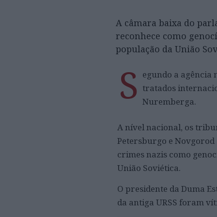
A câmara baixa do par
reconhece como genocíd
população da União Sov
S
egundo a agência n
tratados internaci
Nuremberga.
A nível nacional, os trib
Petersburgo e Novgorod e
crimes nazis como genocí
União Soviética.
O presidente da Duma Esta
da antiga URSS foram vít