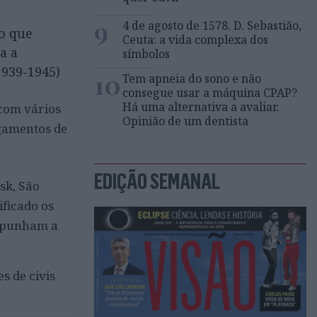
9
4 de agosto de 1578. D. Sebastião,
o que
Ceuta: a vida complexa dos
a a
símbolos
1939-1945)
10
Tem apneia do sono e não
consegue usar a máquina CPAP?
Há uma alternativa a avaliar.
 com vários
Opinião de um dentista
lgamentos de
EDIÇÃO SEMANAL
sk, São
ificado os
ompunham a
s de civis