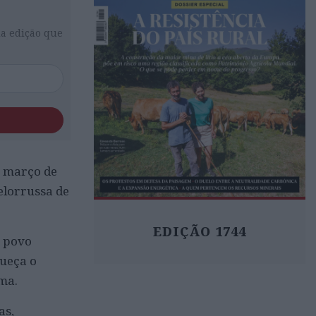
da edição que
e março de
elorrussa de
EDIÇÃO 1744
o povo
queça o
ma.
as,