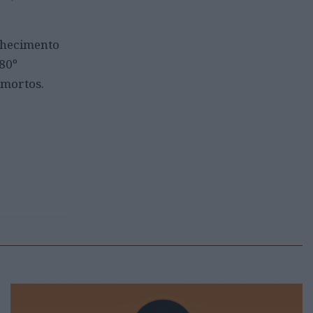
onhecimento
 80º
 mortos.