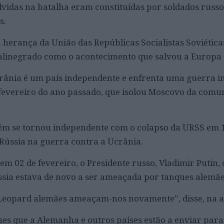
lvidas na batalha eram constituídas por soldados russo
s.
a herança da União das Repúblicas Socialistas Soviética
stalinegrado como o acontecimento que salvou a Europa
crânia é um país independente e enfrenta uma guerra i
 fevereiro do ano passado, que isolou Moscovo da comu
ém se tornou independente com o colapso da URSS em 1
 Rússia na guerra contra a Ucrânia.
em 02 de fevereiro, o Presidente russo, Vladimir Putin
ússia estava de novo a ser ameaçada por tanques alemãe
 Leopard alemães ameaçam-nos novamente”, disse, na a
ques que a Alemanha e outros países estão a enviar par