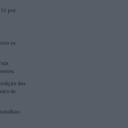
 15 por
izou os
cuja
centou.
endição das
eiro de
 batalhas