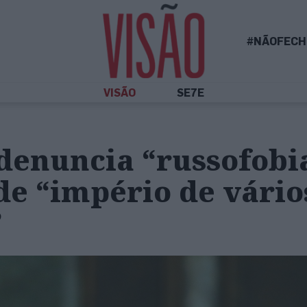
#NÃOFECH
VISÃO
SE7E
denuncia “russofobi
de “império de vário
”