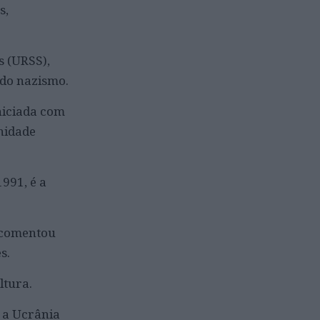
s,
s (URSS),
 do nazismo.
niciada com
nidade
991, é a
, comentou
s.
ltura.
a a Ucrânia