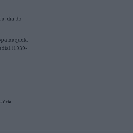
a, dia do
opa naquela
dial (1939-
stória