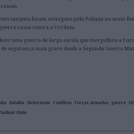
russas.
stes tanques foram entregues pela Polónia na sexta-feir
guerra russa contra a Ucrânia.
deou uma guerra de larga escala que mergulhou a Eur
e de segurança mais grave desde a Segunda Guerra Mun
nha
Batalha
Bielorússia
Conflitos
Forças Armadas
guerra
Hi
ladimir Putin