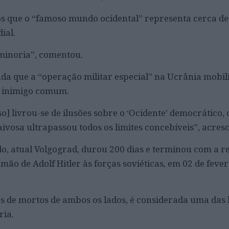
s que o “famoso mundo ocidental” representa cerca de
ial.
minoria”, comentou.
a que a “operação militar especial” na Ucrânia mobil
m inimigo comum.
o] livrou-se de ilusões sobre o ‘Ocidente’ democrático, 
aivosa ultrapassou todos os limites concebíveis”, acres
do, atual Volgograd, durou 200 dias e terminou com a r
mão de Adolf Hitler às forças soviéticas, em 02 de fever
s de mortos de ambos os lados, é considerada uma das
ria.