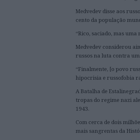
Medvedev disse aos russo
cento da população mund
“Rico, saciado, mas uma 
Medvedev considerou aind
russos na luta contra u
“Finalmente, [o povo russ
hipocrisia e russofobia r
A Batalha de Estalinegra
tropas do regime nazi ale
1943.
Com cerca de dois milhõe
mais sangrentas da Histó