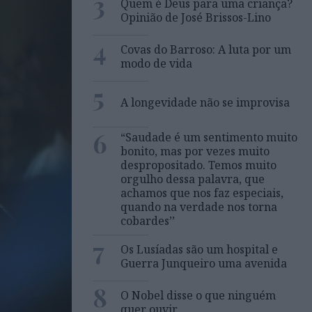
3
Quem é Deus para uma criança?
Opinião de José Brissos-Lino
4
Covas do Barroso: A luta por um
modo de vida
5
A longevidade não se improvisa
6
“Saudade é um sentimento muito
bonito, mas por vezes muito
despropositado. Temos muito
orgulho dessa palavra, que
achamos que nos faz especiais,
quando na verdade nos torna
cobardes’’
7
Os Lusíadas são um hospital e
Guerra Junqueiro uma avenida
8
O Nobel disse o que ninguém
quer ouvir