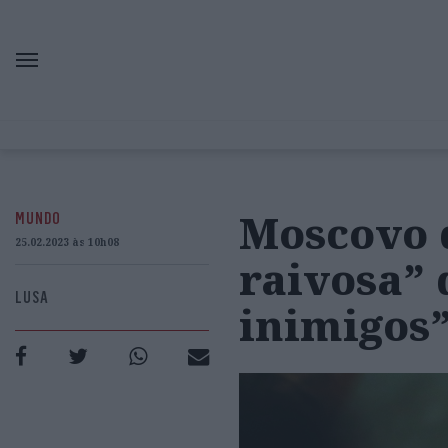
Moscovo 
MUNDO
25.02.2023 às 10h08
raivosa” 
LUSA
inimigos