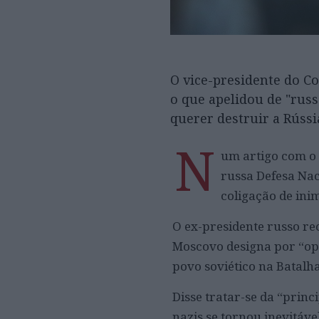
O vice-presidente do C
o que apelidou de "russ
querer destruir a Rússi
N
um artigo com o t
russa Defesa Na
coligação de inim
O ex-presidente russo re
Moscovo designa por “oper
povo soviético na Batalha
Disse tratar-se da “princ
nazis se tornou inevitável