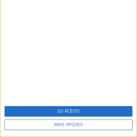
As 10 zonas erógenas masculinas
Pavilhão Julião Sarmento - Quando a
arte se confunde com a vida
EU ACEITO
MAIS OPÇÕES