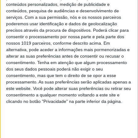
MAIS VISTOS
conteúdos personalizados, medição de publicidade e
conteúdos, pesquisa de audiências e desenvolvimento de
serviços.
Com a sua permissão, nós e os nossos parceiros
1
Quem é Deus para uma criança? Opinião de José
poderemos usar identificação e dados de geolocalização
Brissos-Lino
precisos através da procura de dispositivos. Poderá clicar para
consentir o processamento por nossa parte e pela parte dos
2
nossos 1019 parceiros, conforme descrito acima. Em
A longevidade não se improvisa
alternativa, pode aceder a informações mais pormenorizadas e
alterar as suas preferências antes de consentir ou recusar o
3
Tem apneia do sono e não consegue usar a
consentimento.
Tenha em atenção que algum processamento
máquina CPAP? Há uma alternativa a avaliar.
dos seus dados pessoais poderá não exigir o seu
Opinião de um dentista
consentimento, mas que tem o direito de se opor a esse
processamento. As suas preferências serão aplicadas apenas a
4
“Saudade é um sentimento muito bonito, mas por
este website. Você pode alterar suas preferências ou retirar seu
vezes muito despropositado. Temos muito
consentimento a qualquer momento voltando a este site e
orgulho dessa palavra, que achamos que nos faz
clicando no botão "Privacidade" na parte inferior da página.
especiais, quando na verdade nos torna
cobardes’’
5
Os Lusíadas são um hospital e Guerra Junqueiro
uma avenida