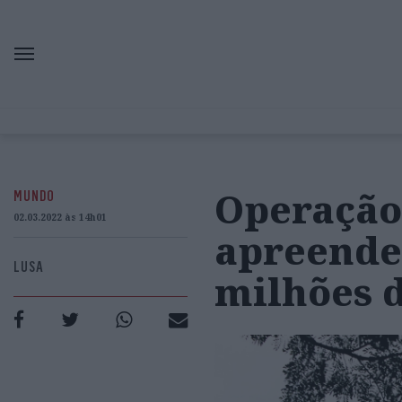
Operação 
MUNDO
02.03.2022 às 14h01
apreende
LUSA
milhões d