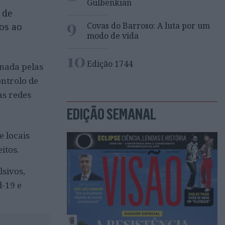
Gulbenkian
 de
9
Covas do Barroso: A luta por um
dos ao
modo de vida
10
Edição 1744
enada pelas
ontrolo de
as redes
EDIÇÃO SEMANAL
 locais
itos.
sivos,
d-19 e