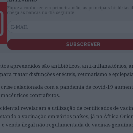
Fique a conhecer, em primeira mão, as principais histórias 
chega às bancas no dia seguinte
SUBSCREVER
os apreendidos são antibióticos, anti-inflamatórios, a
para tratar disfunções erécteis, reumatismo e epilepsia
a crise relacionada com a pandemia de covid-19 aumen
macêuticos contrafeitos.
idental revelaram a utilização de certificados de vaci
estando a vacinação em vários países, já na África Orien
o e venda ilegal não regulamentada de vacinas genuínas