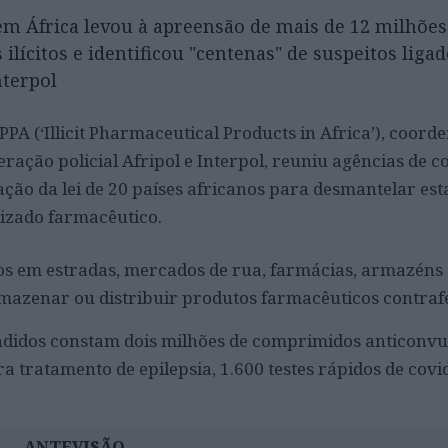
em África levou à apreensão de mais de 12 milhões
ilícitos e identificou "centenas" de suspeitos liga
nterpol
PA (‘Illicit Pharmaceutical Products in Africa’), coord
ração policial Afripol e Interpol, reuniu agências de c
ação da lei de 20 países africanos para desmantelar est
izado farmacêutico.
s em estradas, mercados de rua, farmácias, armazéns e
rmazenar ou distribuir produtos farmacêuticos contrafe
ndidos constam dois milhões de comprimidos anticonvul
 tratamento de epilepsia, 1.600 testes rápidos de covi
ANTEVISÃO