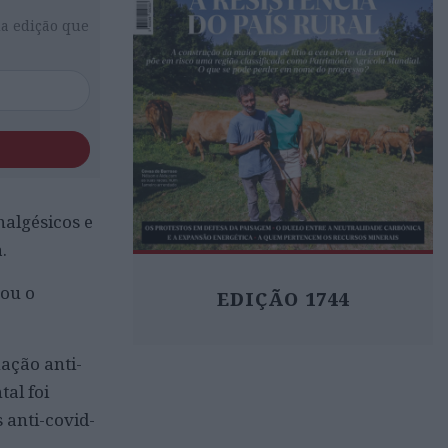
da edição que
nalgésicos e
.
tou o
EDIÇÃO 1744
nação anti-
tal foi
 anti-covid-