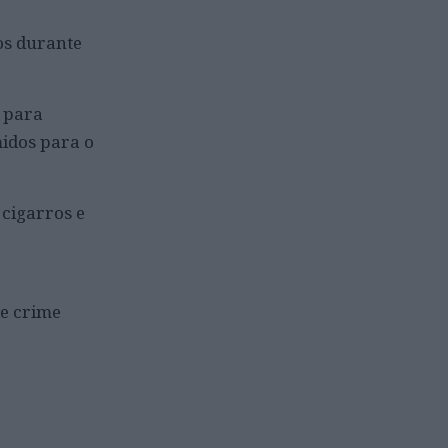
os durante
s para
midos para o
 cigarros e
a
de crime